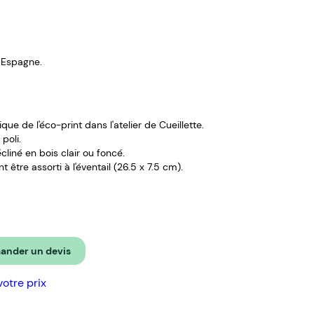
 Espagne.
ue de l'éco-print dans l'atelier de Cueillette.
poli.
liné en bois clair ou foncé.
être assorti à l'éventail (26.5 x 7.5 cm).
nder un devis
votre prix