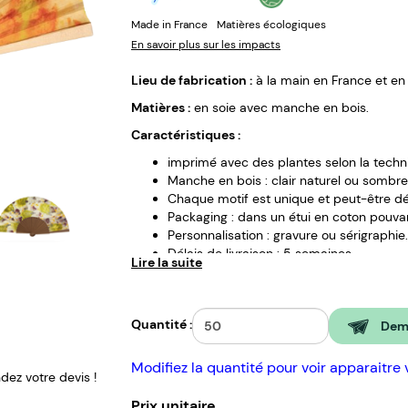
Made in France
Matières écologiques
En savoir plus sur les impacts
Lieu de fabrication :
à la main en France et en
Matières :
en soie avec manche en bois.
Caractéristiques :
imprimé avec des plantes selon la techniq
Manche en bois : clair naturel ou sombre 
Chaque motif est unique et peut-être déc
Packaging : dans un étui en coton pouvant 
Personnalisation : gravure ou sérigraphie.
Délais de livraison : 5 semaines.
Lire la suite
Quantité :
Dema
Modifiez la quantité pour voir apparaitre 
ez votre devis !
Prix unitaire