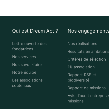
Qui est Dream Act ?
Nos engagement
Lettre ouverte des
Nos réalisations
fondatrices
Résultats en ambition
Nos services
Critères de sélection
Nos savoir-faire
1% association
Notre équipe
Rapport RSE et
Les associations
biodiversité
soutenues
Rapport de missions
Avis d'audit entreprise
missions