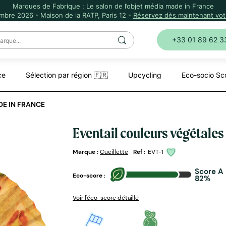
Marques de Fabrique : Le salon de l’objet média made in France
mbre 2026 - Maison de la RATP, Paris 12 -
Réservez dès maintenant votr
+33 01 89 62 3
ce
Sélection par région 🇫🇷
Upcycling
Eco-socio Sc
E IN FRANCE
Eventail couleurs végétales
Marque :
Cueillette
Ref :
EVT-1
Score A
Eco-score :
82%
Voir l'éco-score détaillé