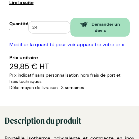
Lire la suite
Marquage : gravure laser (prix inclus).
En option supplémentaire : bouchon sport avec
pipette ou infuseur.
Quantité
Demander un
:
devis
Modifiez la quantité pour voir apparaitre votre prix
Prix unitaire
29,85 €
HT
Prix indicatif sans personnalisation, hors frais de port et
frais techniques
Délai moyen de livraison : 3 semaines
Description du produit
Bouteille isotherme polyvalente et compacte en inox