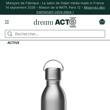
Marques de Fabrique : Le salon de l’objet média made in France
14 septembre 2026 - Maison de la RATP, Paris 12 -
Réservez dès
maintenant votre place !
ACCUEIL
ZÉRO DÉCHET
GOURDES ET BOUTEILLES
BOUTEILLE ISOTHERME EN INOX RECYCLÉ 600 ML -
ACTIVE