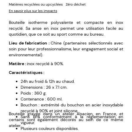
Matières recyclées ou upcyclées
Zéro déchet
En savoir plus sur les impacts
Bouteille isotherme polyvalente et compacte en inox
recyclé. Sa anse en inox permet une utilisation facile au
quotidien, que ce soit au sport comme au bureau.
Lieu de fabrication :
Chine (partenaires sélectionnés avec
soin pour leur professionnalisme, leur engagement social et
environnemental).
Matière :
inox recyclé à 90%.
Caractéristiques :
24h au froid & 12h au chaud.
Dimensions : 26 x 7.1 cm.
Poids : 360 g.
Contenance : 600 ml.
Bouchon : extrémité du bouchon en acier inoxydable
recyclé à 90% et joint silicone.
Bouteille gravée dans un atelier Alsacien, en France, et
Sans BPA conformément à la réglementation en
certains sont également décorés au sein de ce même
vigueur.
atelier.
Plusieurs couleurs disponibles.