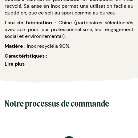
recyclé. Sa anse en inox permet une utilisation facile au
quotidien, que ce soit au sport comme au bureau.
Lieu de fabrication :
Chine (partenaires sélectionnés
avec soin pour leur professionnalisme, leur engagement
social et environnemental).
Matière :
inox recyclé à 90%.
Caractéristiques :
Lire plus
24h au froid & 12h au chaud.
Dimensions : 26 x 7.1 cm.
Poids : 360 g.
Contenance : 600 ml.
Bouchon : extrémité du bouchon en acier
inoxydable recyclé à 90% et joint silicone.
Notre processus de commande
Sans BPA conformément à la réglementation en
vigueur.
Plusieurs couleurs disponibles.
Marquage : gravure laser (prix inclus).
En option supplémentaire : bouchon sport avec