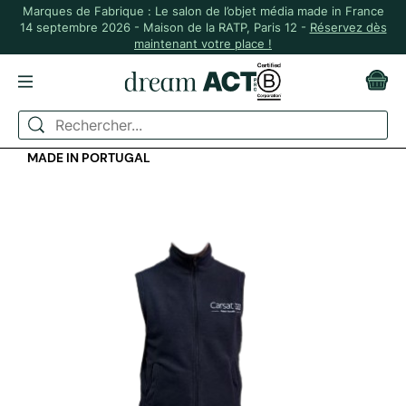
Marques de Fabrique : Le salon de l’objet média made in France
14 septembre 2026 - Maison de la RATP, Paris 12 -
Réservez dès
maintenant votre place !
ACCUEIL
TEXTILE
ACCESSOIRES HIVER
BODYWARMER POLAIRE SANS MANCHE UPCYCLÉ
MADE IN PORTUGAL