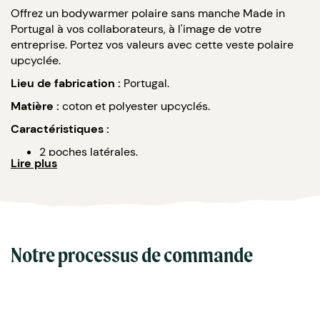
Offrez un bodywarmer polaire sans manche Made in
Portugal à vos collaborateurs, à l'image de votre
entreprise. Portez vos valeurs avec cette veste polaire
upcyclée.
Lieu de fabrication :
Portugal.
Matière :
coton et polyester upcyclés.
Caractéristiques :
2 poches latérales.
Lire plus
Ouverture principale zippée.
Plusieurs couleurs disponibles.
Grammage : polaire épaisse 70 g.
Panachage homme et femme sur demande.
Marquage : broderie
Notre processus de commande
Ce produit est totalement personnalisable, n'hésitez pas
à nous contacter.