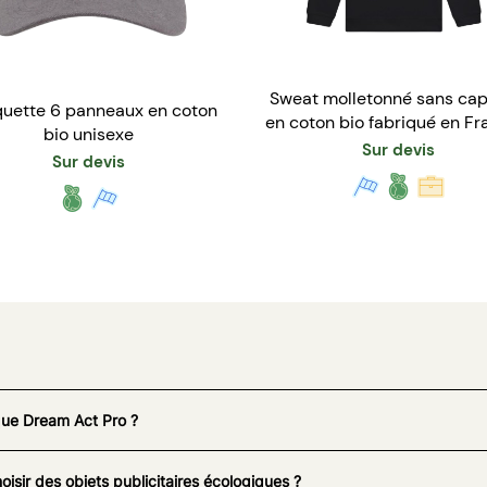
Sweat molletonné sans ca
uette 6 panneaux en coton
en coton bio fabriqué en Fr
bio unisexe
Mixte
Sur devis
Sur devis
que Dream Act Pro ?
oisir des objets publicitaires écologiques ?