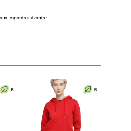
 aux impacts suivants :
B
B