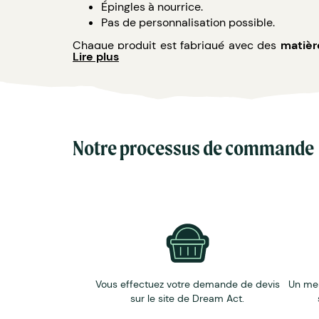
Épingles à nourrice.
Pas de personnalisation possible.
Chaque produit est fabriqué avec des
matièr
Lire plus
partir de produits recyclés, revalorisés ou u
Elle créée de l'emploi en
soutenant l'économie 
Notre processus de commande
Vous effectuez votre demande de devis
Un me
sur le site de Dream Act.