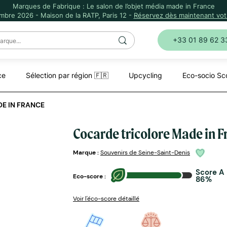
Marques de Fabrique : Le salon de l’objet média made in France
mbre 2026 - Maison de la RATP, Paris 12 -
Réservez dès maintenant votr
+33 01 89 62 3
ce
Sélection par région 🇫🇷
Upcycling
Eco-socio Sc
E IN FRANCE
Cocarde tricolore Made in F
Marque :
Souvenirs de Seine-Saint-Denis
Score A
Eco-score :
86%
Voir l'éco-score détaillé