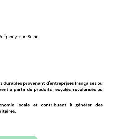
 à Épinay-sur-Seine.
s durables provenant d'entreprises françaises ou
nt à partir de produits recyclés, revalorisés ou
conomie locale et contribuant à générer des
ritaires.