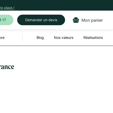
e place !
Mon panier
3 17
Demander un devis
ore
Blog
Nos valeurs
Réalisations
rance