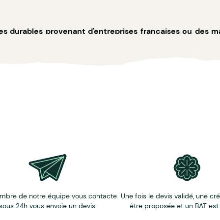
es durables provenant d'entreprises françaises ou des 
pcyclés.
locale et contribuant à générer des opportunités d'emploi 
mbre de notre équipe vous contacte
Une fois le devis validé, une cr
sous 24h vous envoie un devis.
être proposée et un BAT est