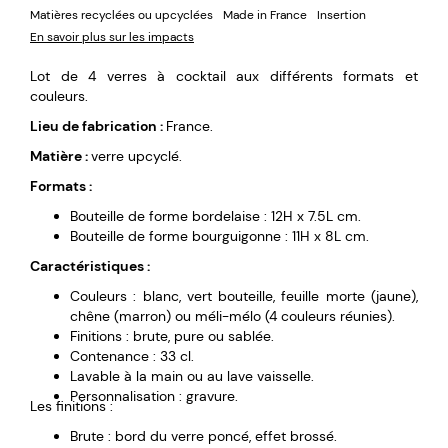
Matières recyclées ou upcyclées
Made in France
Insertion
En savoir plus sur les impacts
Lot de 4 verres à cocktail aux différents formats et
couleurs.
Lieu de fabrication :
France.
Matière :
verre upcyclé.
Formats :
Bouteille de forme bordelaise : 12H x 7.5L cm.
Bouteille de forme bourguigonne : 11H x 8L cm.
Caractéristiques :
Couleurs : blanc, vert bouteille, feuille morte (jaune),
chêne (marron) ou méli-mélo (4 couleurs réunies).
Finitions : brute, pure ou sablée.
Contenance : 33 cl.
Lavable à la main ou au lave vaisselle.
Personnalisation : gravure.
Les finitions :
Brute : bord du verre poncé, effet brossé.