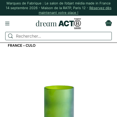
Marques de Fabrique : Le salon de l’objet média made in France
14 septembre 2026 - Maison de la RATP, Paris 12 -
Réservez dès
maintenant votre place !
ACCUEIL
ARTS DE LA TABLE
VERRERIE ET SOUS-VERRE
LOT DE 4 VERRES À COCKTAIL UPCYCLÉ MADE IN
FRANCE - CULO