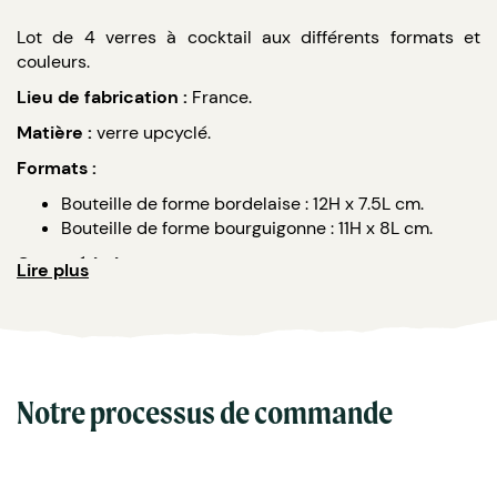
Lot de 4 verres à cocktail aux différents formats et
couleurs.
Lieu de fabrication :
France.
Matière :
verre upcyclé.
Formats :
Bouteille de forme bordelaise : 12H x 7.5L cm.
Bouteille de forme bourguigonne : 11H x 8L cm.
Caractéristiques :
Lire plus
Couleurs : blanc, vert bouteille, feuille morte
(jaune), chêne (marron) ou méli-mélo (4 couleurs
réunies).
Finitions : brute, pure ou sablée.
Contenance : 33 cl.
Notre processus de commande
Lavable à la main ou au lave vaisselle.
Personnalisation : gravure.
Les finitions :