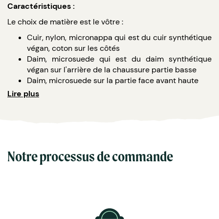
Caractéristiques :
Le choix de matière est le vôtre :
Cuir, nylon, micronappa qui est du cuir synthétique
végan, coton sur les côtés
Daim, microsuede qui est du daim synthétique
végan sur l'arrière de la chaussure partie basse
Daim, microsuede sur la partie face avant haute
Daim, microsuede sur la partie face avant basse
Lire plus
Cuir, micronappa sur la face arrière haute
Lacets : couleurs de votre choix
Vous pouvez choisir la matière, la couleur et la
personnalisation de votre choix entre de la broderie, de
la découpe cuir ou de la sublimation.
Notre processus de commande
Origine espagnole
Les chaussures sont entrièrement artisanales :
elles sont cousues à la main.