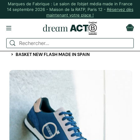
Marques de Fabrique : Le salon de l’objet média made in France
14 septembre 2026 - Maison de la RATP, Paris 12 -
Réservez dès
maintenant votre place !
ACCUEIL
ACCESSOIRES TEXTILES
CHAUSSURES ET CHAUSSETTES
BASKET NEW FLASH MADE IN SPAIN