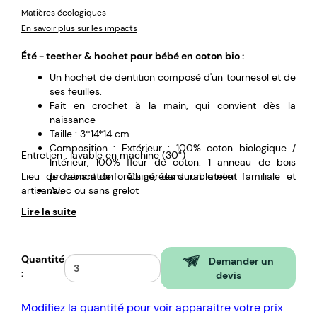
Matières écologiques
En savoir plus sur les impacts
Été - teether & hochet pour bébé en coton bio :
Un hochet de dentition composé d'un tournesol et de
ses feuilles.
Fait en crochet à la main, qui convient dès la
naissance
Taille : 3*14*14 cm
Composition : Extérieur : 100% coton biologique /
Entretien : lavable en machine (30°)
Intérieur, 100% fleur de coton. 1 anneau de bois
Lieu de fabrication : Chine, dans un atelier familiale et
provenant de forêts gérées durablement
artisanal.
Avec ou sans grelot
Lire la suite
Quantité
Demander un
:
devis
Modifiez la quantité pour voir apparaitre votre prix