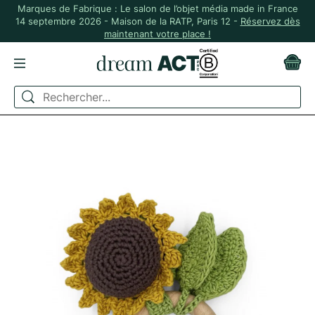
Marques de Fabrique : Le salon de l’objet média made in France
14 septembre 2026 - Maison de la RATP, Paris 12 -
Réservez dès
maintenant votre place !
ACCUEIL
JUNIOR ET BÉBÉ
ACCESSOIRES
ÉTÉ - HOCHET TOURNESOL EN COTON BIO