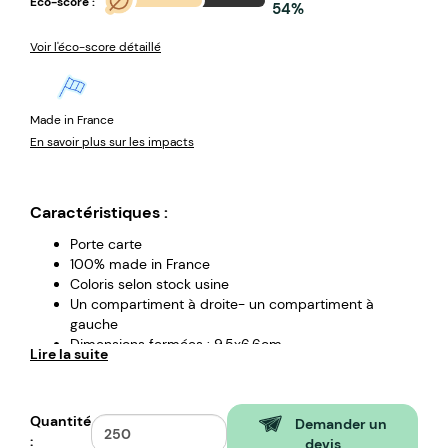
Eco-score :
54%
Voir l'éco-score détaillé
Made in France
En savoir plus sur les impacts
Caractéristiques :
Porte carte
100% made in France
Coloris selon stock usine
Un compartiment à droite- un compartiment à
gauche
Dimensions fermées : 9,5x6,6cm
Lire la suite
Impression 1 couleur une position incluse
Matière : plastique
Quantité
Demander un
:
devis