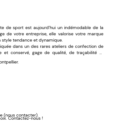
tte de sport est aujourd’hui un indémodable de la
ge de votre entreprise, elle valorise votre marque
un style tendance et dynamique.
briquée dans un des rares ateliers de confection de
 et conservé, gage de qualité, de traçabilité et
ntpellier.
te (nous contacter).
hoix. Contactez-nous !
oderie 3D, patchs...