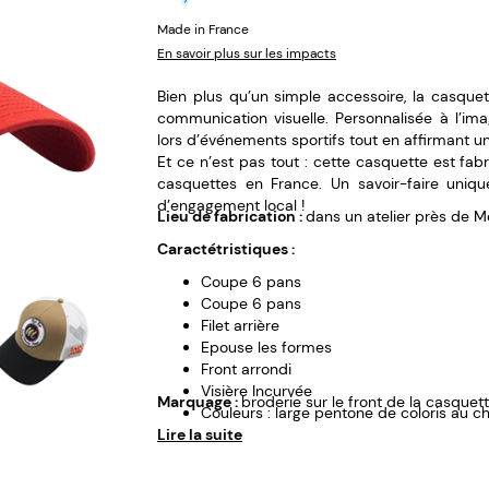
Made in France
En savoir plus sur les impacts
Bien plus qu’un simple accessoire, la casque
communication visuelle. Personnalisée à l’ima
lors d’événements sportifs tout en affirmant 
Et ce n’est pas tout : cette casquette est fa
casquettes en France. Un savoir-faire unique
d’engagement local !
Lieu de fabrication :
dans un atelier près de Mo
Caractétristiques :
Coupe 6 pans
Coupe 6 pans
Filet arrière
Epouse les formes
Front arrondi
Visière Incurvée
Marquage :
broderie sur le front de la casquet
Couleurs : large pentone de coloris au c
Lire la suite
Personnalisation : broderie.
Matières : 100% coton.
Options: clip métal inox - gun- boucle, br