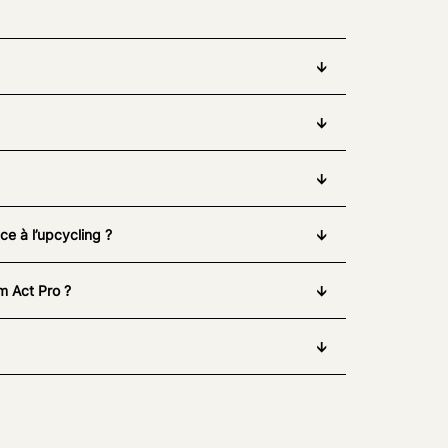
e à l’upcycling ?
m Act Pro ?