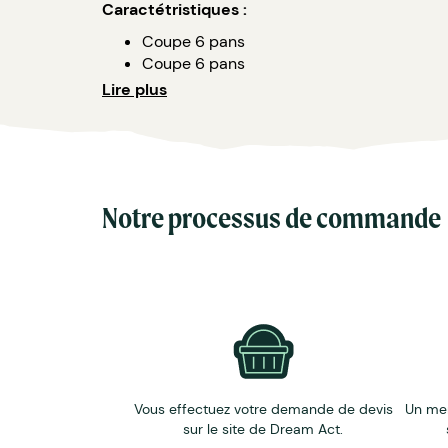
Caractétristiques :
Coupe 6 pans
Coupe 6 pans
Filet arrière
Lire plus
Epouse les formes
Front arrondi
Visière Incurvée
Couleurs : large pentone de coloris au ch
Personnalisation : broderie.
Notre processus de commande
Matières : 100% coton.
Options: clip métal inox - gun- boucle, bro
Marquage :
broderie sur le front de la casquet
Vous effectuez votre demande de devis
Un me
sur le site de Dream Act.