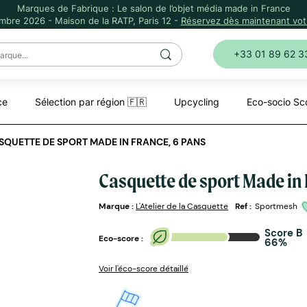
Marques de Fabrique : Le salon de l’objet média made in France
mbre 2026 - Maison de la RATP, Paris 12 -
Réservez dès maintenant votr
+33 01 89 62 3
ce
Sélection par région 🇫🇷
Upcycling
Eco-socio Sc
SQUETTE DE SPORT MADE IN FRANCE, 6 PANS
Casquette de sport Made in 
Marque :
L'Atelier de la Casquette
Ref :
Sportmesh
Score B
Eco-score :
66%
Voir l'éco-score détaillé