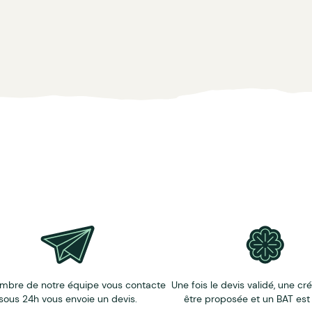
oix. Contactez-nous !
derie 3D, patchs...
te (nous contacter).
mbre de notre équipe vous contacte
Une fois le devis validé, une cr
sous 24h vous envoie un devis.
être proposée et un BAT est