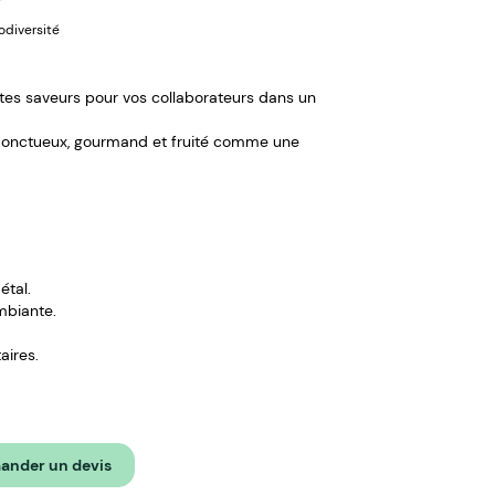
iodiversité
tes saveurs pour vos collaborateurs dans un
el onctueux, gourmand et fruité comme une
étal.
mbiante.
aires.
e et groseille.
nder un devis