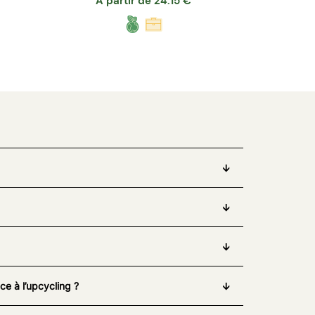
A partir de
24.15
€
e à l’upcycling ?