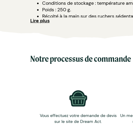
Conditions de stockage : température am
Poids : 250 g.
Récolté à la main sur des ruchers sédenta
Lire plus
Produits issus de l'agriculture biologique.
Sans colorants ni arômes artificiels.
Saveurs : fraise, cassis, framboise, myrtille
DDM : 36 mois.
Notre processus de commande
Vous effectuez votre demande de devis
Un me
sur le site de Dream Act.