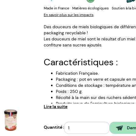
Made in France
Matières écologiques
Soutien à la b
En savoir plus sur les impacts
Des douceurs de miels biologiques de différen
packaging recyclable !
Les douceurs de miel sont le résultat d'un mi
confiture sans sucres ajoutés.
Caractéristiques :
Fabrication Française.
Packaging : pot en verre et capsule en m
Conditions de stockage : température a
Poids : 250 g.
Récolté à la main sur des ruchers sédent
Produits issus de l'agriculture biologique.
Lire la suite
Sans colorants ni arômes artificiels.
Saveurs : fraise, cassis, framboise, myrtill
DDM : 36 mois.
Quantité :
Dema