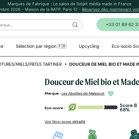
Marques de Fabrique : Le salon de l’objet média made in France
mbre 2026 - Maison de la RATP, Paris 12 -
Réservez dès maintenant votr
+33 01 89 62 3
ce
Sélection par région 🇫🇷
Upcycling
Eco-socio Sc
ITURES/MIELS/PÂTES TARTINER
DOUCEUR DE MIEL BIO ET MADE 
Douceur de Miel bio et Made
Marque :
Les Abeilles de Malescot
Score B
Eco-score :
68%
Voir l'éco-score détaillé