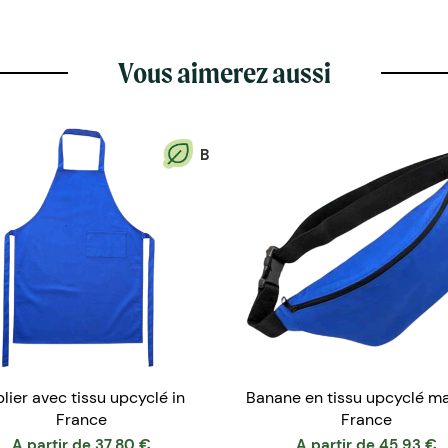
Vous aimerez aussi
B
lier avec tissu upcyclé in
Banane en tissu upcyclé m
France
France
A partir de
37.80
€
A partir de
45.93
€