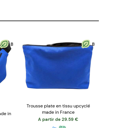
B
B
Trousse plate en tissu upcyclé
made in France
ade in
A partir de
29.59
€