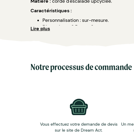
Matière :
corde d'escalade upcyclée.
Caractéristiques :
Personnalisation : sur-mesure.
Dimensions : 2,5 cm x 6 cm.
Lire plus
Personnalisation laser possible.
Couleurs disponibles : bleu, bleu-orange, o
Ces portes-clés sont fabriquées dans un atelier
Pour les options de personnalisation de vos cei
Notre processus de commande
Vous effectuez votre demande de devis
Un me
sur le site de Dream Act.