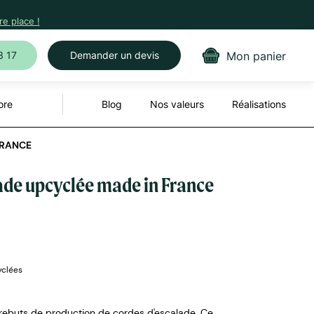
e place !
Mon panier
3 17
Demander un devis
ore
Blog
Nos valeurs
Réalisations
FRANCE
lade upcyclée made in France
yclées
 rebuts de production de cordes d'escalade. Ce