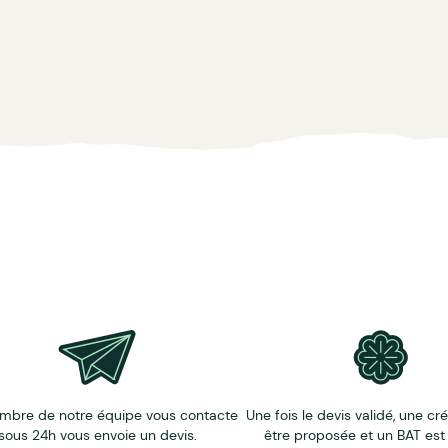
range, orange-bleu, rose, tricolore bleu, tricolore rouge, vert
 solidaire qui emploie des personnes fragilisées par le handi
ntures publicitaires,
contactez notre équipe commerciale
.
mbre de notre équipe vous contacte
Une fois le devis validé, une cr
sous 24h vous envoie un devis.
être proposée et un BAT est