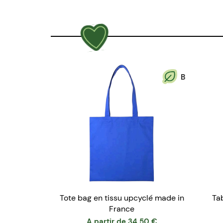
B
Tote bag en tissu upcyclé made in
Tab
France
A partir de
34.50
€