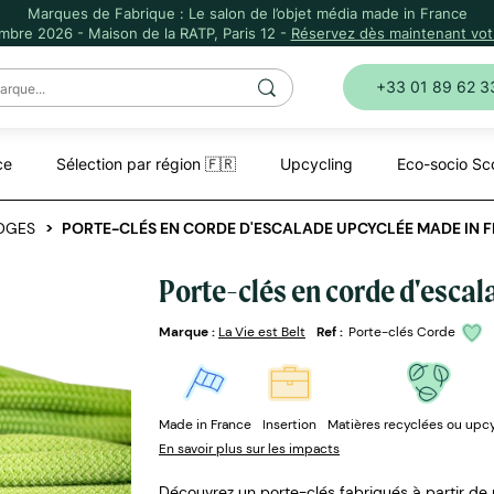
Marques de Fabrique : Le salon de l’objet média made in France
mbre 2026 - Maison de la RATP, Paris 12 -
Réservez dès maintenant votr
+33 01 89 62 3
ce
Sélection par région 🇫🇷
Upcycling
Eco-socio Sc
DGES
PORTE-CLÉS EN CORDE D'ESCALADE UPCYCLÉE MADE IN 
Porte-clés en corde d'esca
Marque :
La Vie est Belt
Ref :
Porte-clés Corde
Made in France
Insertion
Matières recyclées ou upc
En savoir plus sur les impacts
Découvrez un porte-clés fabriqués à partir de