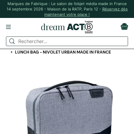
Marques de Fabrique : Le salon de l’objet média made in France
14 septembre 2026 - Maison de la RATP, Paris 12 -
Réservez dès
maintenant votre place !
ACCUEIL
BUREAU
BENTOS, LUNCHBOX ET SACS À REPAS
LUNCH BAG - NIVOLET URBAN MADE IN FRANCE