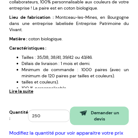
collaborateurs, 100% personnalisable aux couleurs de votre
entreprise ! La paire est en coton biologique.
Lieu de fabrication :
Montceau-les-Mines, en Bourgogne
dans une entreprise labelisée Entreprise Patrimoine du
Vivant.
Matière :
coton biologique.
Caractéristiques :
Tailles : 35/38, 38/41, 39/42 ou 43/46.
Délais de livraison : 1 mois et demi.
Minimum de commande : 1000 paires (avec un
minimum de 120 paires par tailles et couleurs).
tailles et couleurs).
100 % personnalisable.
Lire la suite
Cavalier personnalisé en carton inclus (petite
étiquette autour des chaussettes indiquant la
marque, les infos produit et le logo).
Quantité
Demander un
:
devis
Modifiez la quantité pour voir apparaitre votre prix