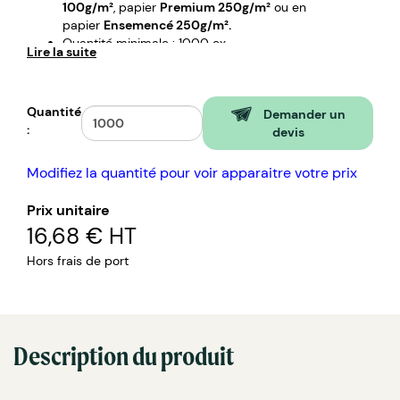
100g/m²
, papier
Premium 250g/m²
ou en
papier
Ensemencé 250g/m².
Quantité minimale : 1000 ex.
Lire la suite
Graines : Fleurs sauvages, herbes aromatiques,
basilic, marguerite.
Livraison sous 7 à 10 jours ouvrés.
Quantité
Impression avec des encres
écologiques à base
Demander un
:
d’eau et nos graines sont sans OGM.
devis
Modifiez la quantité pour voir apparaitre votre prix
Prix unitaire
16,68 €
HT
Hors frais de port
Description du produit