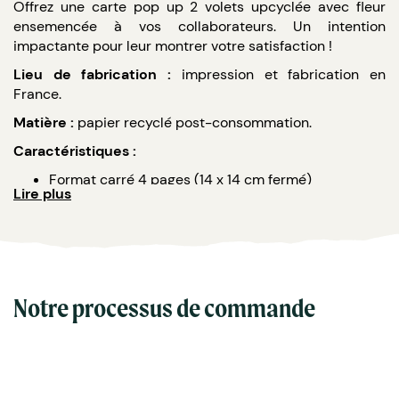
Offrez une carte pop up 2 volets upcyclée avec fleur
ensemencée à vos collaborateurs. Un intention
impactante pour leur montrer votre satisfaction !
Lieu de fabrication :
impression et fabrication en
France.
Matière :
papier recyclé post-consommation.
Caractéristiques :
Format carré 4 pages (14 x 14 cm fermé)
Lire plus
Impression : recto ou recto / verso.
Forme ensemencée disponible en papier
Plume
100g/m²
, papier
Premium 250g/m²
ou en
papier
Ensemencé 250g/m².
Quantité minimale : 1000 ex.
Graines : Fleurs sauvages, herbes aromatiques,
Notre processus de commande
basilic, marguerite.
Livraison sous 7 à 10 jours ouvrés.
Impression avec des encres
écologiques à base
d’eau et nos graines sont sans OGM.