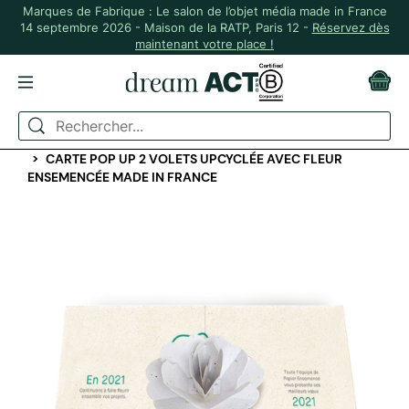
Marques de Fabrique : Le salon de l’objet média made in France
14 septembre 2026 - Maison de la RATP, Paris 12 -
Réservez dès
maintenant votre place !
ACCUEIL
PAPETERIE PERSONNALISÉE
CARTES DE VŒUX, CARTES POSTALES, MARQUES PAGES
CARTE POP UP 2 VOLETS UPCYCLÉE AVEC FLEUR
ENSEMENCÉE MADE IN FRANCE