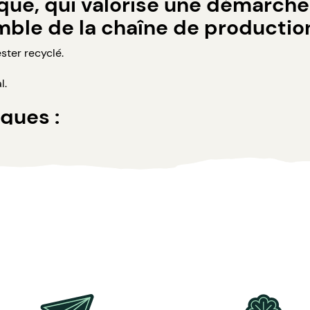
que, qui valorise une démarche
mble de la chaîne de productio
ster recyclé.
l.
ques :
clair, gris chiné foncé, marine, noir, vert bouteille.
pour éviter le boulochage + traitement silicone pour améliore
ches.
aphie.