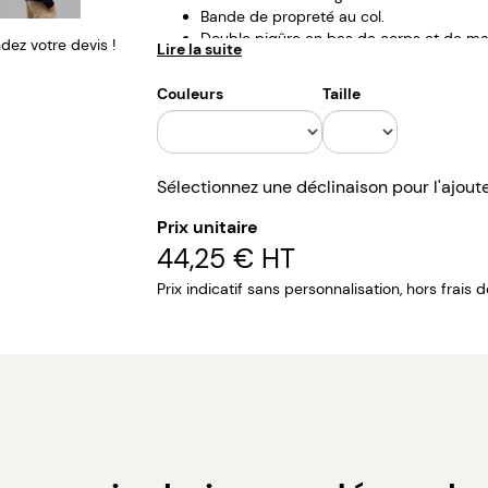
Bande de propreté au col.
Double piqûre en bas de corps et de m
ez votre devis !
Lire la suite
Toucher soyeux.
Capuche doublée dans la matière.
Couleurs
Taille
Tailles : du XS au 3 XL.
Marquage : broderie, impression ou sérig
Sélectionnez une déclinaison pour l'ajout
Prix unitaire
44,25 €
HT
Prix indicatif sans personnalisation, hors frais 