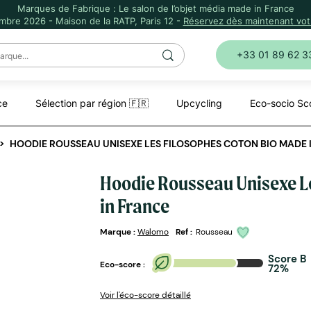
Marques de Fabrique : Le salon de l’objet média made in France
mbre 2026 - Maison de la RATP, Paris 12 -
Réservez dès maintenant votr
+33 01 89 62 3
ce
Sélection par région 🇫🇷
Upcycling
Eco-socio Sc
HOODIE ROUSSEAU UNISEXE LES FILOSOPHES COTON BIO MADE 
Hoodie Rousseau Unisexe L
in France
Marque :
Walomo
Ref :
Rousseau
Score B
Eco-score :
72%
Voir l'éco-score détaillé