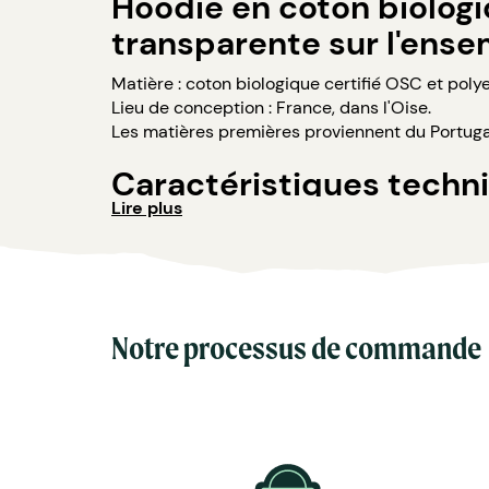
Hoodie en coton biologi
transparente sur l'ense
Matière : coton biologique certifié OSC et polye
Lieu de conception : France, dans l'Oise.
Les matières premières proviennent du Portuga
Caractéristiques techni
Lire plus
Couleurs : blanc, bordeaux, ciel, gris chiné 
Matière Terry 350g/m² lavée, non grattée 
Poche ventrale kangourou.
Bande de propreté au col.
Double piqûre en bas de corps et de man
Notre processus de commande
Toucher soyeux.
Capuche doublée dans la matière.
Tailles : du XS au 3 XL.
Marquage : broderie, impression ou sérigr