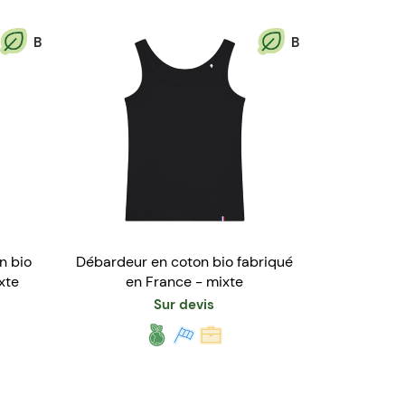
B
B
n bio
Débardeur en coton bio fabriqué
xte
en France - mixte
Sur devis