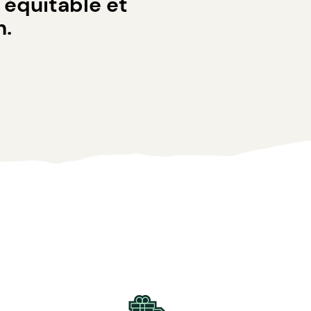
 équitable et
n.
r la longévité du vêtement.