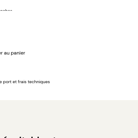
anches.
raphie.
er au panier
de port et frais techniques