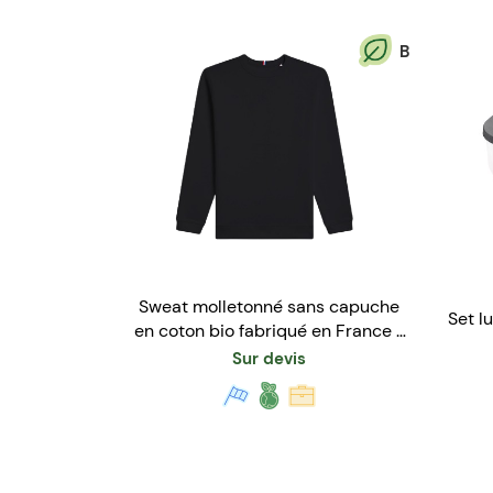
B
Sweat molletonné sans capuche
Set l
en coton bio fabriqué en France -
Mixte
Sur devis