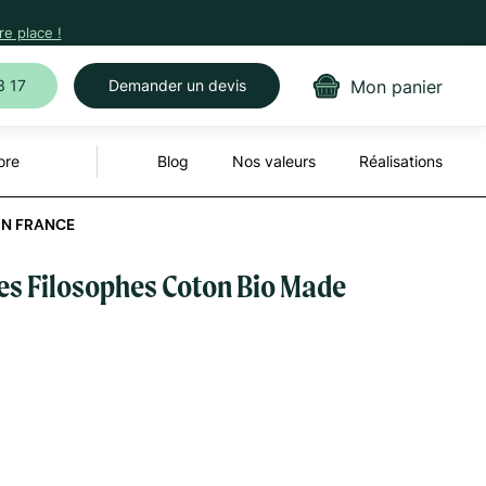
e place !
Mon panier
3 17
Demander un devis
ore
Blog
Nos valeurs
Réalisations
IN FRANCE
es Filosophes Coton Bio Made