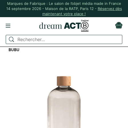
Marques de Fabrique : Le salon de l’objet média made in France
14 septembre 2026 - Maison de la RATP, Paris 12 -
Réservez dès
maintenant votre place !
ACCUEIL
ZÉRO DÉCHET
GOURDES ET BOUTEILLES
GOURDE 750 ML MADE IN FRANCE EN PET RECYCLÉ -
BUBU