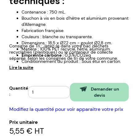
techniques :
Contenance : 750 mL.
Bouchon à vis en bois d'hêtre et aluminium provenant
d'Allemagne.
Fabrication française.
Couleurs : blanche ou transparente.
Dimensions : 18,5 x Ø7,2 cm - goulot Ø2,8 cm.
Consigne de Tri : Jetez-le dans votre bac déchets
Matière : 100% PET recyclé, hêtre, aluminium.
recyclables (plastiques) ou le conteneur de collecte
Empreinte carbone :
0,37k/CO2eq
séparée, selon les consignes de tri de votre commune.
Conditionnement du produit : Sous étui en carton.
Lire la suite
Poids brut par pièce : 51gr.
Quantité
Demander un
:
devis
Modifiez la quantité pour voir apparaitre votre prix
Prix unitaire
5,55 €
HT