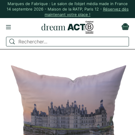
Marques de Fabrique : Le salon de l’objet média made in France
14 septembre 2026 - Maison de la RATP, Paris 12 -
Réservez dès
maintenant votre place !
ACCUEIL
DÉCO ET LINGE DE MAISON
OBJETS DÉCO
COUSSIN EN LIN - IMPRESSION QUADRI SUR MESURE