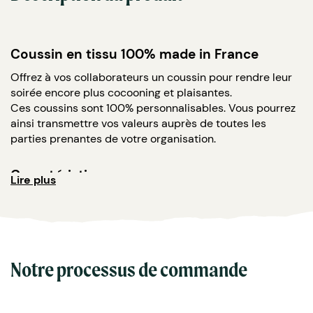
Coussin en tissu 100% made in France
Offrez à vos collaborateurs un coussin pour rendre leur
soirée encore plus cocooning et plaisantes.
Ces coussins sont 100% personnalisables. Vous pourrez
ainsi transmettre vos valeurs auprès de toutes les
parties prenantes de votre organisation.
Caractéristiques :
Lire plus
Disponible en deux tailles : 40x40 cm & 60x40cm
Matière : 100% lin + garnissage 100% polyester
Impression quadri recto ou recto/verso
Fabrication 100% Française
Imprimé sans rejets d'eau et avec des encres
Notre processus de commande
organiques certifiées OEKO-TEX et GOTS