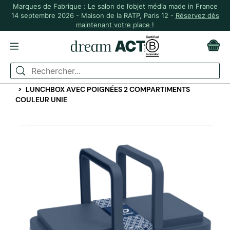
Marques de Fabrique : Le salon de l’objet média made in France
14 septembre 2026 - Maison de la RATP, Paris 12 -
Réservez dès
maintenant votre place !
ACCUEIL
BUREAU
BENTOS, LUNCHBOX ET SACS À REPAS
LUNCHBOX AVEC POIGNÉES 2 COMPARTIMENTS
COULEUR UNIE