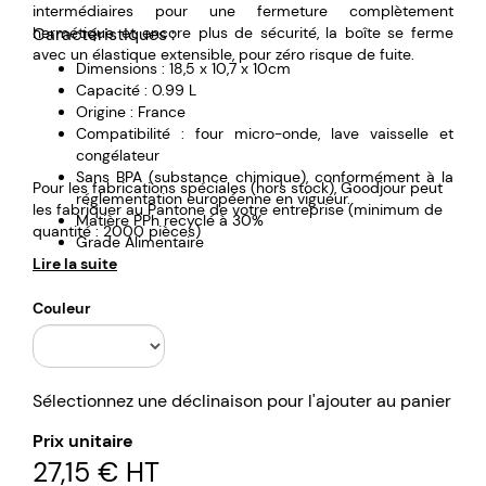
intermédiaires pour une fermeture complètement
hermétique et encore plus de sécurité, la boîte se ferme
Caractéristiques :
avec un élastique extensible, pour zéro risque de fuite.
Dimensions : 18,5 x 10,7 x 10cm
Capacité : 0.99 L
Origine : France
Compatibilité : four micro-onde, lave vaisselle et
congélateur
Sans BPA (substance chimique), conformément à la
Pour les fabrications spéciales (hors stock), Goodjour peut
réglementation européenne en vigueur.
les fabriquer au Pantone de votre entreprise (minimum de
Matière PPh recyclé à 30%
quantité : 2000 pièces)
Grade Alimentaire
Lire la suite
Composition : 1 couvercle avec double poignée
rétractable (PPh), 2 compartiments (PPh), 2
couvercles intermédiaires (Pebd), 1 élastique
Couleur
(élasthanne), 2 séparateurs (PPh)
Garantie : 3 ans
Couleurs disponibles : 4 couleurs (bleu, vert, noir et
gris).
Sélectionnez une déclinaison pour l'ajouter au panier
Prix unitaire
27,15 €
HT