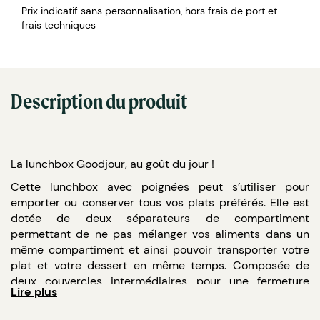
Prix indicatif sans personnalisation, hors frais de port et
frais techniques
Description du produit
La lunchbox Goodjour, au goût du jour !
Cette lunchbox avec poignées peut s’utiliser pour
emporter ou conserver tous vos plats préférés. Elle est
dotée de deux séparateurs de compartiment
permettant de ne pas mélanger vos aliments dans un
même compartiment et ainsi pouvoir transporter votre
plat et votre dessert en même temps. Composée de
deux couvercles intermédiaires pour une fermeture
Lire plus
complètement hermétique et encore plus de sécurité, la
boîte se ferme avec un élastique extensible, pour zéro