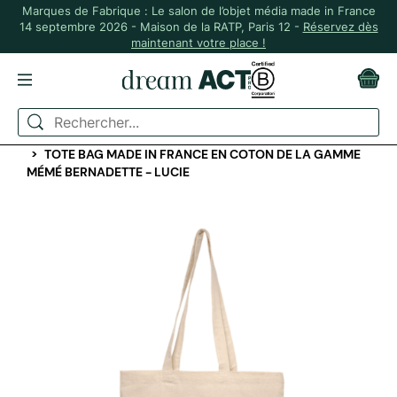
Marques de Fabrique : Le salon de l’objet média made in France
14 septembre 2026 - Maison de la RATP, Paris 12 -
Réservez dès
maintenant votre place !
ACCUEIL
BAGAGERIE
TOTEBAGS, CABAS, POCHONS
TOTEBAGS
TOTE BAG MADE IN FRANCE EN COTON DE LA GAMME
MÉMÉ BERNADETTE - LUCIE