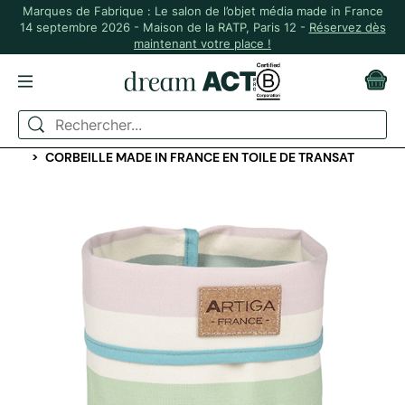
Marques de Fabrique : Le salon de l’objet média made in France
14 septembre 2026 - Maison de la RATP, Paris 12 -
Réservez dès
maintenant votre place !
ACCUEIL
MAISON & PLANTES
ART DE LA TABLE ET CUISINE
CORBEILLE MADE IN FRANCE EN TOILE DE TRANSAT