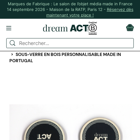
Marques de Fabrique : Le salon de l’objet média made in France
14 septembre 2026 - Maison de la RATP, Paris 12 -
Réservez dès
maintenant votre place !
ACCUEIL
MAISON & PLANTES
ART DE LA TABLE ET CUISINE
SOUS-VERRE EN BOIS PERSONNALISABLE MADE IN
PORTUGAL