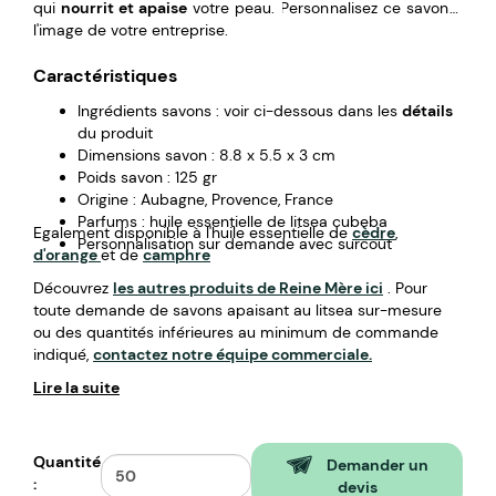
qui
nourrit et apaise
votre peau. Personnalisez ce savon à
l'image de votre entreprise.
Caractéristiques
Ingrédients savons : voir ci-dessous dans les
détails
du produit
Dimensions savon : 8.8 x 5.5 x 3 cm
Poids savon : 125 gr
Origine : Aubagne, Provence, France
Parfums : huile essentielle de litsea cubeba
Egalement disponible à l'huile essentielle de
cèdre
,
Personnalisation sur demande avec surcoût
d'orange
et de
camphre
Découvrez
les autres produits de Reine Mère ici
.
Pour
toute demande de savons apaisant au litsea sur-mesure
ou des quantités inférieures au minimum de commande
indiqué,
contactez notre équipe commerciale.
Lire la suite
Quantité
Demander un
:
devis