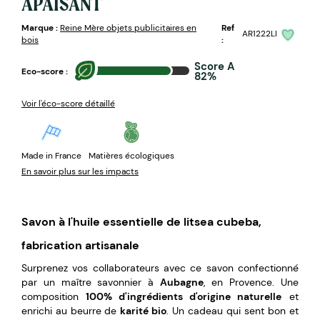
APAISANT
Marque :
Reine Mère objets publicitaires en
Ref
AR1222LI
bois
:
Score A
Eco-score :
82%
Voir l'éco-score détaillé
Made in France
Matières écologiques
En savoir plus sur les impacts
Savon à l'huile essentielle de litsea cubeba,
fabrication artisanale
Surprenez vos collaborateurs avec ce savon confectionné
par un maître savonnier à
Aubagne
, en Provence. Une
composition
100% d'ingrédients d'origine naturelle
et
enrichi au beurre de
karité bio
. Un cadeau qui sent bon et