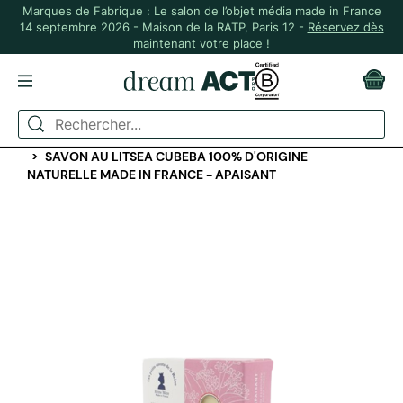
Marques de Fabrique : Le salon de l’objet média made in France
14 septembre 2026 - Maison de la RATP, Paris 12 -
Réservez dès
maintenant votre place !
ACCUEIL
BEAUTÉ ET BIEN-ÊTRE
SAVON ET SHAMPOING
SAVON AU LITSEA CUBEBA 100% D'ORIGINE
NATURELLE MADE IN FRANCE - APAISANT