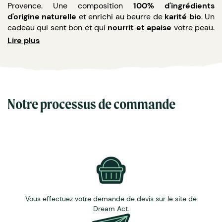
Provence. Une composition
100% d'ingrédients
d'origine naturelle
et enrichi au beurre de
karité bio
. Un
cadeau qui sent bon et qui
nourrit et apaise
votre peau.
Personnalisez ce savon à l'image de votre entreprise.
Lire plus
Caractéristiques
Ingrédients savons : voir ci-dessous dans les
détails
du produit
Notre processus de commande
Dimensions savon : 8.8 x 5.5 x 3 cm
Poids savon : 125 gr
Origine : Aubagne, Provence, France
Parfums : huile essentielle de litsea cubeba
Personnalisation sur demande avec surcoût
Egalement disponible à l'huile essentielle de
cèdre
,
d'orange
et de
camphre
Découvrez
les autres produits de Reine Mère ici
.
Pour
toute demande de savons apaisant au litsea sur-mesure
Vous effectuez votre demande de devis sur le site de
Dream Act.
ou des quantités inférieures au minimum de commande
indiqué,
contactez notre équipe commerciale.