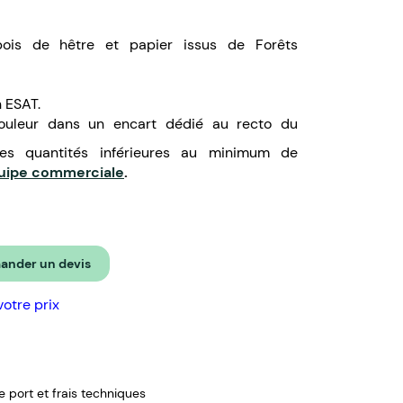
bois de hêtre et papier issus de Forêts
n ESAT.
 couleur dans un encart dédié au recto du
des quantités inférieures au minimum de
quipe commerciale
.
nder un devis
votre prix
de port et frais techniques