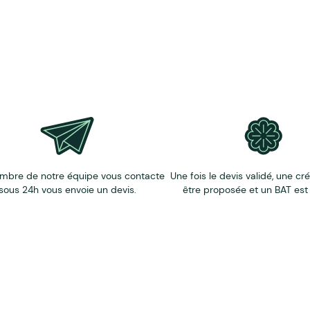
re et papier issus de Forêts durablement gérées
.
ans un encart dédié au recto du médaillion.
tés inférieures au minimum de commande indiqué,
contactez 
mbre de notre équipe vous contacte
Une fois le devis validé, une cr
sous 24h vous envoie un devis.
être proposée et un BAT est