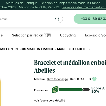
Marques de Fabrique : Le salon de l’objet média made in France
mbre 2026 - Maison de la RATP, Paris 12 -
Réservez dès maintenant votr
+33 01 89 62 3
ce
Sélection par région 🇫🇷
Upcycling
Eco-socio Sc
AILLON EN BOIS MADE IN FRANCE - MANIFESTO ABEILLES
Bracelet et médaillon en bo
Abeilles
Marque :
Gifts for change
Ref :
BRAA-B-G
Score A
Eco-score :
80%
Voir l'éco-score détaillé