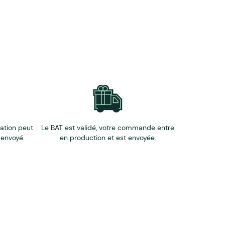
notre équipe commerciale
.
éation peut
Le BAT est validé, votre commande entre
 envoyé.
en production et est envoyée.