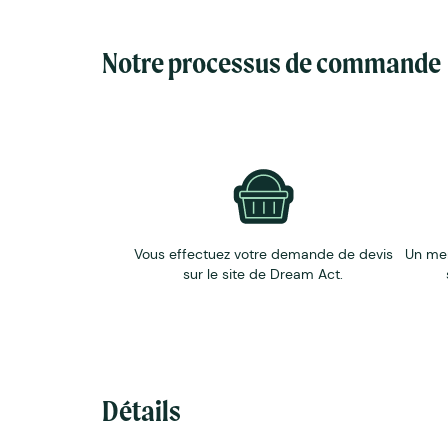
Matières : lin 100% Européen, bois de hêt
Dimensions : 5.4 cm x 1 cm x 8 cm
Origine : fabriqué en France dans un ESAT
Notre processus de commande
Personnalisation: Votre logo en couleur d
Pour personnaliser le bracelet, ou des quanti
Vous effectuez votre demande de devis
Un me
sur le site de Dream Act.
Détails