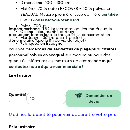
Dimensions : 100 x 160 cm
Matière : 70 % coton RECOVER - 30 % polyester
SEAQUAL. Matière première issue de filière
certifiée
GRS : Global Recycle Standard
Poids : 760 gr
Impact carbone :
1.82 kg (comprenant les matériaux, la
Coloris : bleu marine et rouge
production, l'emballage, le transport, la consommation
Marquage : Sérigraphie, Transfert
d'énergie ainsi que la fin de vie de l'objet).
Fabriquée en Espagne
Pour vos demandes de
serviettes de plage publicitaires
personnalisables en seaqual
sur mesure ou pour des
quantités inférieures au minimum de commande inqué,
contactez notre équipe commerciale !
Lire la suite
Quantité
Demander un
:
devis
Modifiez la quantité pour voir apparaitre votre prix
Prix unitaire