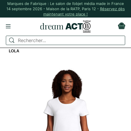
Marques de Fabrique : Le salon de l’objet média made in France
14 septembre 2026 - Maison de la RATP, Paris 12 -
Réservez dès
maintenant votre place !
ACCUEIL
MADE IN FRANCE
TEE SHIRT FEMME 100% COTON MADE IN FRANCE -
LOLA