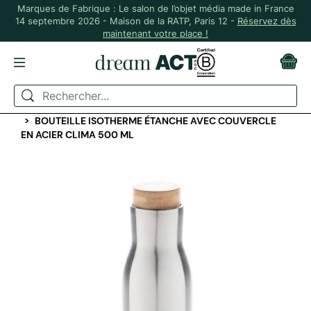
Marques de Fabrique : Le salon de l’objet média made in France
14 septembre 2026 - Maison de la RATP, Paris 12 -
Réservez dès
maintenant votre place !
ACCUEIL
GOURDES ET BOUTEILLES
GOURDES ET BOUTEILLES ISOTHERMES
BOUTEILLE ISOTHERME ÉTANCHE AVEC COUVERCLE
EN ACIER CLIMA 500 ML