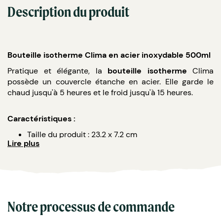
Description du produit
Bouteille isotherme Clima en acier inoxydable 500ml
Pratique et élégante, la
bouteille isotherme
Clima
possède un couvercle étanche en acier. Elle garde le
chaud jusqu'à 5 heures et le froid jusqu'à 15 heures.
Caractéristiques :
Taille du produit : 23.2 x 7.2 cm
Lire plus
Matières : acier inoxydable, silicone, et bambou.
Sans plastique et sans BPA (substance chimique),
conformément à la réglementation européenne en
vigueur.
Conforme à la légistlation de la sécurité
alimentaire allemande, à la directive 2005/84/EC
Notre processus de commande
de teneur en phtalate.