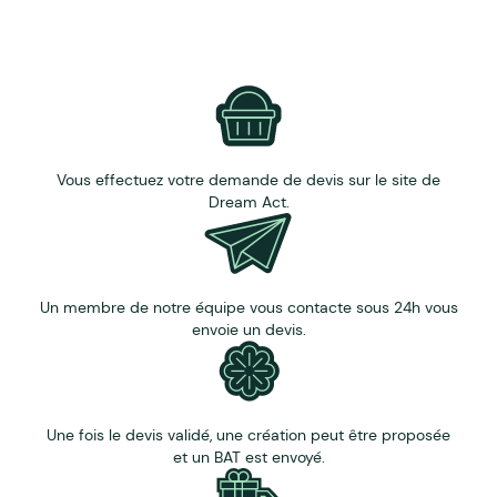
Sans paraffines chlorées à chaine courte et
moyenne.
Fabrication :
Cette bouteille personnalisable est fabriquée en Chine
et importée en train pour réduire
l'impact écologique
de son transport.
Vous effectuez votre demande de devis sur le site de
Xindao
s'engage pour un développement plus durable.
Dream Act.
L'entreprise est certifiée : BSCI / ECOVADIS GOLD /
Reach / OHSAS 18001 / ISO 14001/ ISO 9001.
Pour toutes vos demandes de bouteilles isothermes
Un membre de notre équipe vous contacte sous 24h vous
personnalisables sur mesure, d'autres couleurs ou des
envoie un devis.
quantités inférieures au minimum indiqué, contactez
notre équipe commerciale Drealm Act !
Une fois le devis validé, une création peut être proposée
et un BAT est envoyé.