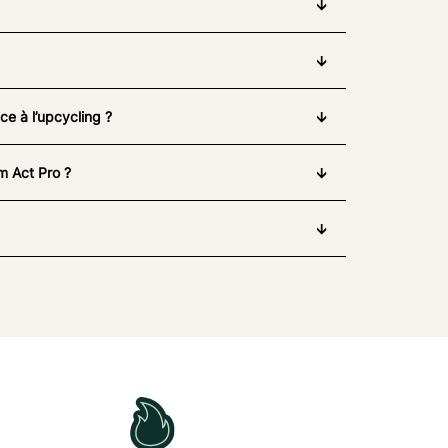
e à l’upcycling ?
m Act Pro ?