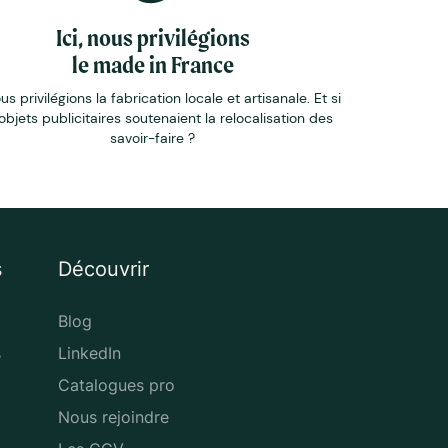
Ici, nous privilégions
le made in France
ous privilégions la fabrication locale et artisanale. Et si
objets publicitaires soutenaient la relocalisation des
savoir-faire ?
s
Découvrir
Blog
s
LinkedIn
Catalogues pro
Nous rejoindre