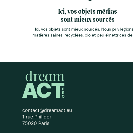
Ici, vos objets médias
sont mieux sourcés
Ici, vos objets sont mieux sourcés. Nous privilégions
matières saines, recyclées, bio et peu émettrices d
contact@dreamact.eu
1 rue Philidor
75020 Paris