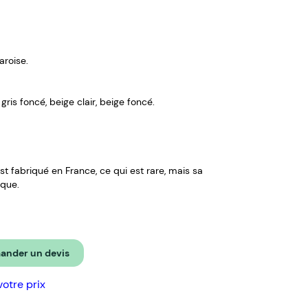
aroise.
r gris foncé, beige clair, beige foncé.
est fabriqué en France, ce qui est rare, mais sa
ique.
nder un devis
votre prix