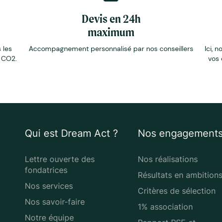
Devis en 24h
maximum
 les
Accompagnement personnalisé par nos conseillers
Ici, n
e CO2.
vos 
Qui est Dream Act ?
Nos engagement
Lettre ouverte des
Nos réalisations
fondatrices
Résultats en ambition
Nos services
Critères de sélection
Nos savoir-faire
1% association
Notre équipe