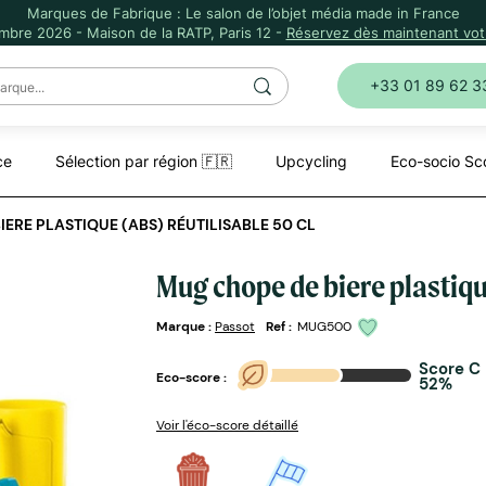
Marques de Fabrique : Le salon de l’objet média made in France
mbre 2026 - Maison de la RATP, Paris 12 -
Réservez dès maintenant votr
+33 01 89 62 3
ce
Sélection par région 🇫🇷
Upcycling
Eco-socio Sc
ERE PLASTIQUE (ABS) RÉUTILISABLE 50 CL
Mug chope de biere plastique
Marque :
Passot
Ref :
MUG500
Score C
Eco-score :
52%
Voir l'éco-score détaillé