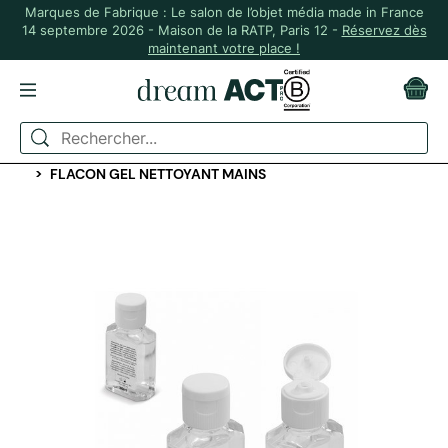
Marques de Fabrique : Le salon de l’objet média made in France
14 septembre 2026 - Maison de la RATP, Paris 12 -
Réservez dès
maintenant votre place !
ACCUEIL
MASQUES ET GELS HYDROALCOOLIQUE
GELS HYDROALCOOLIQUES ET ANTIBACTÉRIENS
FLACON GEL NETTOYANT MAINS