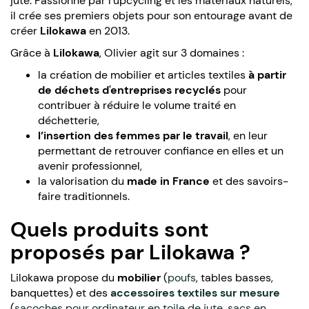
jute. Passionné par l’upcycling et les matériaux naturels,
il crée ses premiers objets pour son entourage avant de
créer
Lilokawa
en 2013.
Grâce à
Lilokawa
, Olivier agit sur 3 domaines :
la création de mobilier et articles textiles
à partir
de déchets d'entreprises recyclés
pour
contribuer à réduire le volume traité en
déchetterie,
l’insertion des femmes par le travail
, en leur
permettant de retrouver confiance en elles et un
avenir professionnel,
la valorisation du
made in France
et des savoirs-
faire traditionnels.
Quels produits sont
proposés par Lilokawa ?
Lilokawa propose du
mobilier
(
poufs
, tables basses,
banquettes) et des
accessoires textiles sur mesure
(
sacoches pour ordinateur en toile de jute
,
sacs en