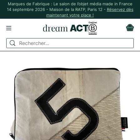
Marques de Fabrique : Le salon de l’objet média made in France
14 septembre 2026 - Maison de la RATP, Paris 12 -
Réservez dès
maintenant votre place !
ACCUEIL
HOUSSE POUR TABLETTE EN JUTE OU TOILE UPCYCLÉE