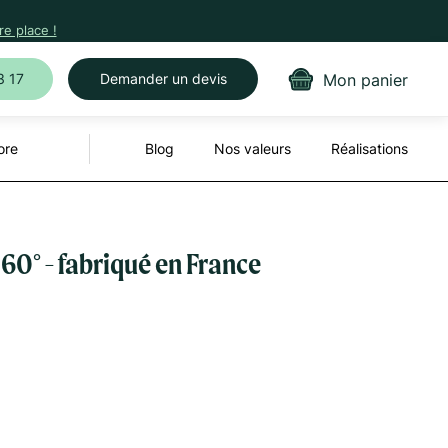
e place !
Mon panier
3 17
Demander un devis
ore
Blog
Nos valeurs
Réalisations
60° - fabriqué en France