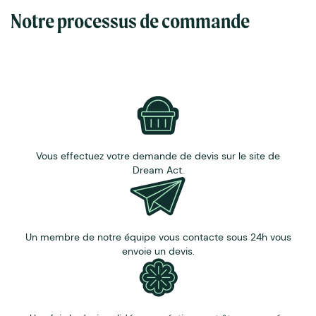
Sérigraphie avec des encres à l'eau sans solvants
Notre processus de commande
(dans un atelier artisanal lyonnais)
Personnalisation sur mesure possible (nous
contacter)
Vous effectuez votre demande de devis sur le site de
Dream Act.
Un membre de notre équipe vous contacte sous 24h vous
envoie un devis.