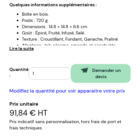
Quelques informations supplémentaires :
Boîte en bois.
Poids : 720 g.
Dimensions : 14.8 × 14.8 × 6.6 cm.
Goût : Épicé, Fruité, Infusé, Salé.
Texture : Croustillant, Fondant, Ganache, Praliné.
Allegènes : lait, sésame, amande et cacahuète.
Lire la suite
Limite consommation : 6 semaines.
Quantité
Demander un
:
devis
Modifiez la quantité pour voir apparaitre votre prix
Prix unitaire
91,84 €
HT
Prix indicatif sans personnalisation, hors frais de port et
frais techniques