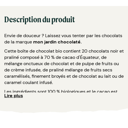
Description du produit
Envie de douceur ? Laissez vous tenter par les chocolats
de la marque
mon jardin chocolaté.
Cette boîte de chocolat bio contient 20 chocolats noir et
praliné composé à 70 % de cacao d'Équateur, de
mélange onctueux de chocolat et de pulpe de fruits ou
de crème infusée, de praliné mélange de fruits secs
caramélisés, finement broyés et de chocolat au lait ou de
caramel coulant infusé.
Les ingrédients sont 100 % biologiques et le cacao est
Lire plus
issu d'un commerce équitable.
Quelques informations supplémentaires :
Boîte en bois.
Poids : 720 g.