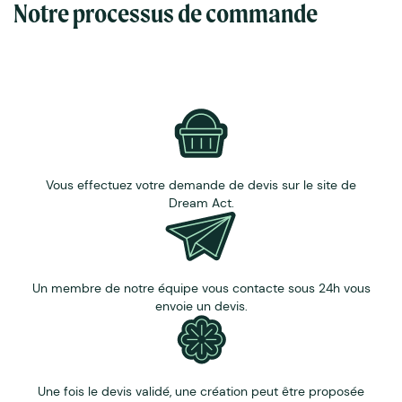
Dimensions : 14.8 × 14.8 × 6.6 cm.
Notre processus de commande
Goût : Épicé, Fruité, Infusé, Salé.
Texture : Croustillant, Fondant, Ganache, Praliné.
Allegènes : lait, sésame, amande et cacahuète.
Limite consommation : 6 semaines.
Vous effectuez votre demande de devis sur le site de
Dream Act.
Un membre de notre équipe vous contacte sous 24h vous
envoie un devis.
Une fois le devis validé, une création peut être proposée