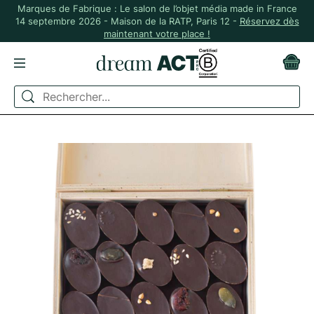
Marques de Fabrique : Le salon de l’objet média made in France
14 septembre 2026 - Maison de la RATP, Paris 12 -
Réservez dès
maintenant votre place !
ACCUEIL
GOURMAND
COFFRETS GOURMANDS
BOÎTE EN BOIS DE 60 CHOCOLATS BIO