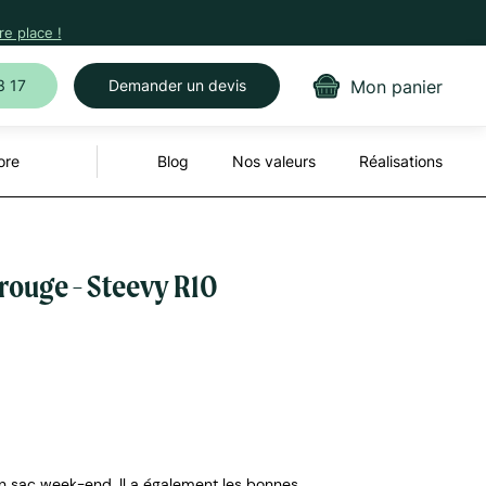
e place !
Mon panier
3 17
Demander un devis
ore
Blog
Nos valeurs
Réalisations
 rouge - Steevy R10
en sac week-end. Il a également les bonnes