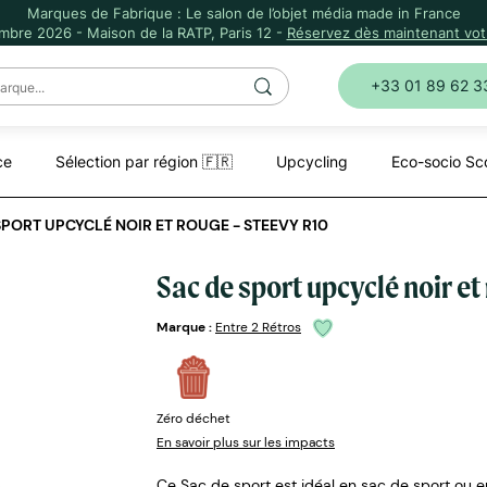
Marques de Fabrique : Le salon de l’objet média made in France
mbre 2026 - Maison de la RATP, Paris 12 -
Réservez dès maintenant votr
+33 01 89 62 3
ce
Sélection par région 🇫🇷
Upcycling
Eco-socio Sc
SPORT UPCYCLÉ NOIR ET ROUGE - STEEVY R10
Sac de sport upcyclé noir et
Marque :
Entre 2 Rétros
Zéro déchet
En savoir plus sur les impacts
Ce Sac de sport est idéal en sac de sport ou 