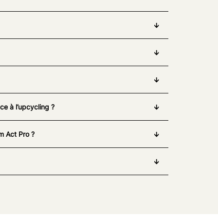
e à l’upcycling ?
m Act Pro ?