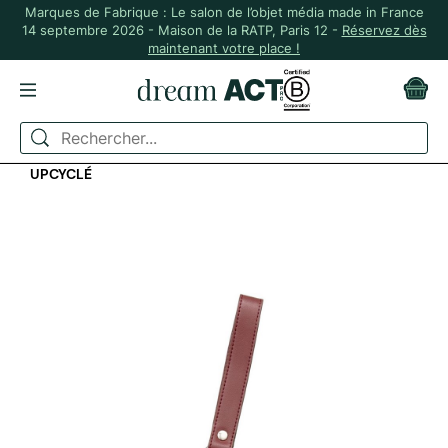
Marques de Fabrique : Le salon de l’objet média made in France
14 septembre 2026 - Maison de la RATP, Paris 12 -
Réservez dès
maintenant votre place !
ACCUEIL
ÉVÉNEMENTIEL
PORTE-CLÉS ET BADGES
PORTE CLÉ LANIÈRE CUIR BORDEAUX ET NOIR
UPCYCLÉ