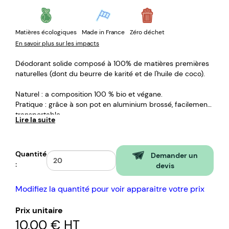
Matières écologiques
Made in France
Zéro déchet
En savoir plus sur les impacts
Déodorant solide composé à 100% de matières premières
naturelles (dont du beurre de karité et de l'huile de coco).
Naturel : a composition 100 % bio et végane.
Pratique : grâce à son pot en aluminium brossé, facilement
transportable.
Lire la suite
Zéro déchet : ettoyable et réutilisable.
Adapté à tous : grâce à sa formulation sans huile
essentielle ni parfum, il peut être utilisé au quotidien par
Quantité
tous, y compris les femmes enceintes.
Demander un
:
Made in France : e déodorant est fabriqué de façon
devis
artisanale dans le Puy de Dôme.
Contenance : ot de 30 ml.
Modifiez la quantité pour voir apparaitre votre prix
Prix unitaire
10,00 €
HT