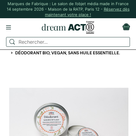
Marques de Fabrique : Le salon de l’objet média made in France
14 septembre 2026 - Maison de la RATP, Paris 12 -
Réservez dès
maintenant votre place !
ACCUEIL
BEAUTÉ ET BIEN-ÊTRE
ACCESSOIRES SALLE DE BAIN
DÉODORANT BIO, VEGAN, SANS HUILE ESSENTIELLE.