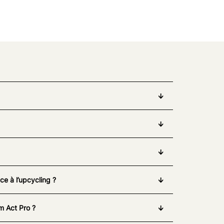
e à l’upcycling ?
m Act Pro ?