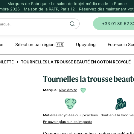
Marques de Fabrique : Le salon de l’objet média made in France
mbre 2026 - Maison de la RATP, Paris 12 -
Réservez dès maintenant votr
+33 01 89 62 3
ce
Sélection par région 🇫🇷
Upcycling
Eco-socio Sc
ILETTE
TOURNELLES LA TROUSSE BEAUTÉ EN COTON RECYCLÉ
Tournelles la trousse beaut
Marque :
Rive droite
Matières recyclées ou upcyclées
Soutien à la biodive
En savoir plus sur les impacts
Composition et description : coton recyclé - 