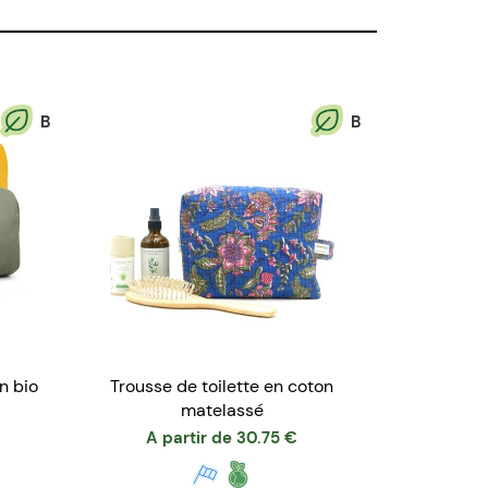
B
B
n bio
Trousse de toilette en coton
matelassé
A partir de
30.75
€