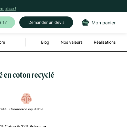
e place !
Mon panier
3 17
Demander un devis
ore
Blog
Nos valeurs
Réalisations
é en coton recyclé
rsité
Commerce équitable
67% Coton & 33% Polyester