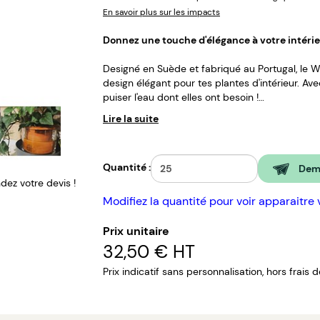
En savoir plus sur les impacts
Donnez une touche d'élégance à votre intérieu
Designé en Suède et fabriqué au Portugal, le W
design élégant pour tes plantes d'intérieur. Av
puiser l'eau dont elles ont besoin !
Lire la suite
Son design nordique et épuré s’intégrera à mer
Quantité :
Dema
ez votre devis !
Modifiez la quantité pour voir apparaitre 
Prix unitaire
32,50 €
HT
Prix indicatif sans personnalisation, hors frais 