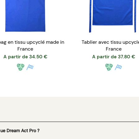
bag en tissu upcyclé made in
Tablier avec tissu upcyclé 
France
France
A partir de
34.50
€
A partir de
37.80
€
que Dream Act Pro ?