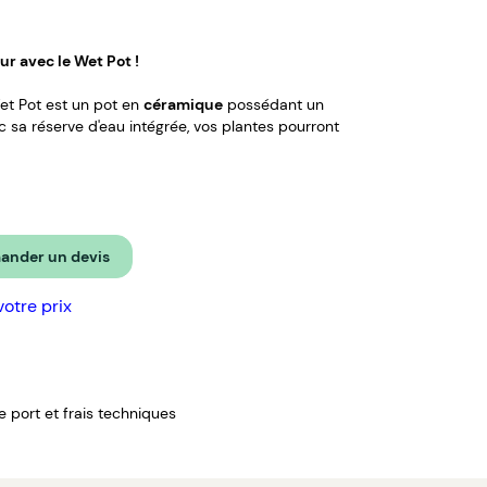
r avec le Wet Pot !
et Pot est un pot en
céramique
possédant un
ec sa réserve d'eau intégrée, vos plantes pourront
veille dans un salon ou une cuisine.
nder un devis
votre prix
de port et frais techniques