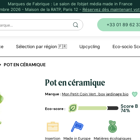
Marques de Fabrique : Le salon de l’objet média made in France
mbre 2026 - Maison de la RATP, Paris 12 -
Réservez dès maintenant votr
+33 01 89 62 3
ce
Sélection par région 🇫🇷
Upcycling
Eco-socio Sc
POT EN CÉRAMIQUE
Pot en céramique
Marque :
Mon Petit Coin Vert : box jardinage bio
Score B
Eco-score :
74%
Insertion
Made in Europe
Matières écologiques