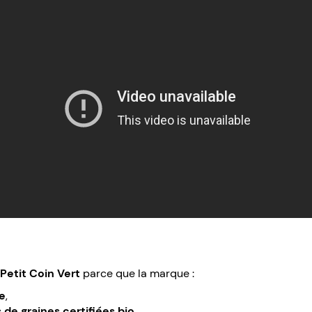
Petit Coin Vert
parce que la marque :
le
,
de graines certifiées bio
,