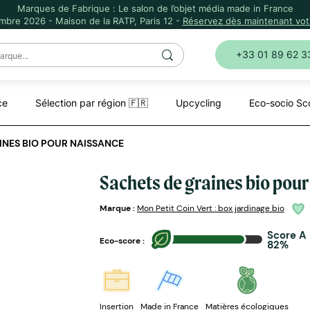
Marques de Fabrique : Le salon de l’objet média made in France
mbre 2026 - Maison de la RATP, Paris 12 -
Réservez dès maintenant votr
+33 01 89 62 3
ce
Sélection par région 🇫🇷
Upcycling
Eco-socio Sc
INES BIO POUR NAISSANCE
Sachets de graines bio pou
Marque :
Mon Petit Coin Vert : box jardinage bio
Score A
Eco-score :
82%
Insertion
Made in France
Matières écologiques