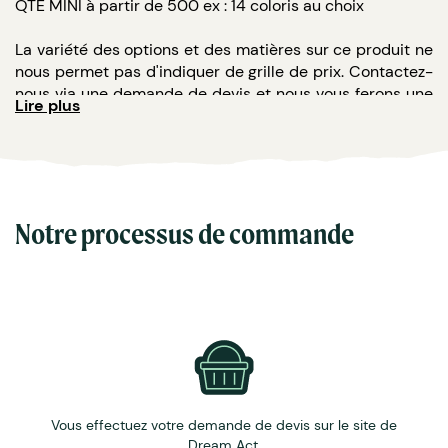
QTE MINI à partir de 500 ex : 14 coloris au choix
La variété des options et des matières sur ce produit ne
nous permet pas d'indiquer de grille de prix. Contactez-
nous via une demande de devis et nous vous ferons une
Lire plus
offre personnsalisée en fonction de votre demande.
Classeur
publicitaire fabriqué en France
à partir
de
cartons d'emballage recyclés.
Une pochette sur mesure disponible en différentes
tailles
Notre processus de commande
Ce porte document en
carton recyclé
présente une
excellente résistance, grâce à son épaisseur de 650g.
Un cadeau publicitaire utile et écologique idéal pour vos
congrès et conférences professionnelles.
Possibilité de marquage
:
A chaud
ou par
dorure
au nom de votre
collectivité, association, entreprise...
Vous effectuez votre demande de devis sur le site de
Sérigraphie en couleur avec votre logo
Dream Act.