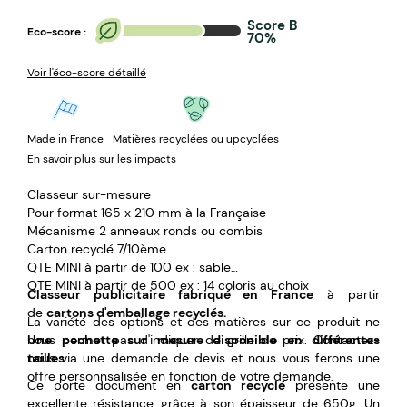
Score B
Eco-score :
70%
Voir l'éco-score détaillé
Made in France
Matières recyclées ou upcyclées
En savoir plus sur les impacts
Classeur sur-mesure
Pour format 165 x 210 mm à la Française
Mécanisme 2 anneaux ronds ou combis
Carton recyclé 7/10ème
QTE MINI à partir de 100 ex : sable
QTE MINI à partir de 500 ex : 14 coloris au choix
Classeur
publicitaire fabriqué en France
à partir
de
cartons d'emballage recyclés.
La variété des options et des matières sur ce produit ne
nous permet pas d'indiquer de grille de prix. Contactez-
Une pochette sur mesure disponible en différentes
nous via une demande de devis et nous vous ferons une
tailles
offre personnsalisée en fonction de votre demande.
Ce porte document en
carton recyclé
présente une
excellente résistance, grâce à son épaisseur de 650g. Un