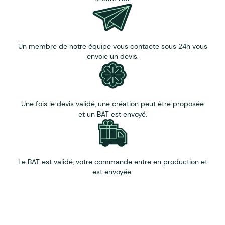
Tailles au choix
100 % Sur mesure Made in France :
Fermeture : 8 Coloris d’élastiques
disponibles (blanc, noir, chocolat, rouge, bleu vif,
Un membre de notre équipe vous contacte sous 24h vous
beige, orange et gris).
envoie un devis.
Ce porte-documents dispose d'une poignée
en corde très pratique pour le transport et
disponible en 6 coloris (jute, blanc, noir, chocolat,
rouge et bleu vif).
Une fois le devis validé, une création peut être proposée
et un BAT est envoyé.
La diversité des options proposées sure cette pochette
ne nous permet pas d'indiquer un prix nous vous invitons
à nous contacter pour une demande de devis à vos
couleurs.
Le BAT est validé, votre commande entre en production et
est envoyée.