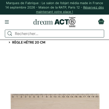
Marques de Fabrique : Le salon de l’objet média made in France
14 septembre 2026 - Maison de la RATP, Paris 12 -
Réservez dès
maintenant votre place !
ACCUEIL
PAPETERIE PERSONNALISÉE
RÈGLES ET PETITS ACCESSOIRES
RÈGLE HÊTRE 20 CM