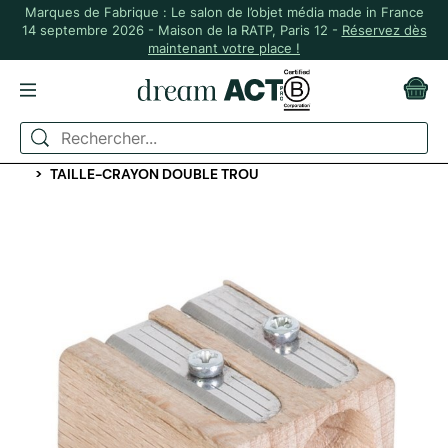
Marques de Fabrique : Le salon de l’objet média made in France
14 septembre 2026 - Maison de la RATP, Paris 12 -
Réservez dès
maintenant votre place !
ACCUEIL
PAPETERIE PERSONNALISÉE
RÈGLES ET PETITS ACCESSOIRES
TAILLE-CRAYON DOUBLE TROU