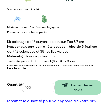
72%
Voir l'éco-score détaillé
Made in France
Matières écologiques
En savoir plus sur les impacts
Kit coloriage de 12 crayons de couleur Eco 8,7 cm,
hexagonaux, sans vernis, tête coupée - bloc de 5 feuillets
dont 12 coloriages et 38 feuilles vierges
Matière(s) : bois de pulay - Eco
Taille du produit : kit fermé 17,8 x 8,8 x 8 cm
Pas de marquage sur les crayons - marquage en copie
Lire la suite
laser sur la surface totale de l'étui
Taille du marquage : 9,1x0 cm
Quantité
Demander un
:
devis
Modifiez la quantité pour voir apparaitre votre prix