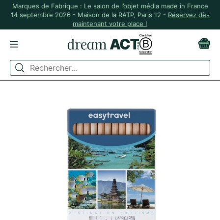
Marques de Fabrique : Le salon de l’objet média made in France
14 septembre 2026 - Maison de la RATP, Paris 12 -
Réservez dès
maintenant votre place !
ACCUEIL
MADE IN FRANCE
KIT COLORIAGE 12 CRAYONS 8,7 CM