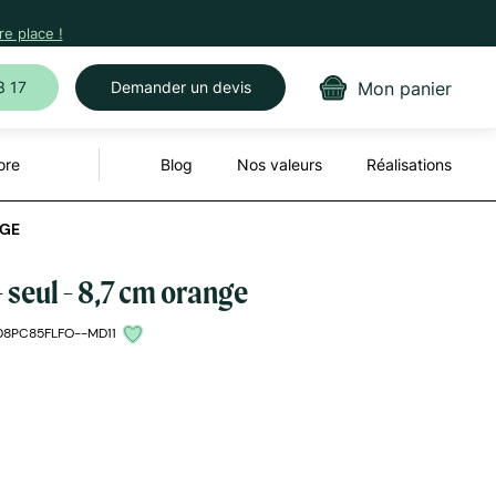
e place !
Mon panier
3 17
Demander un devis
ore
Blog
Nos valeurs
Réalisations
NGE
 seul - 8,7 cm orange
08PC85FLFO--MD11