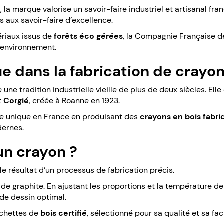
a marque valorise un savoir-faire industriel et artisanal fran
es aux savoir-faire d’excellence.
ériaux issus de
forêts éco gérées
, la Compagnie Française d
l’environnement.
ue dans la fabrication de crayo
 tradition industrielle vieille de plus de deux siècles. Elle
t
Corgié
, créée à Roanne en 1923.
ise unique en France en produisant des
crayons en bois fabr
dernes.
n crayon ?
e résultat d’un processus de fabrication précis.
e graphite. En ajustant les proportions et la température de 
 de dessin optimal.
nchettes de
bois certifié
, sélectionné pour sa qualité et sa faci