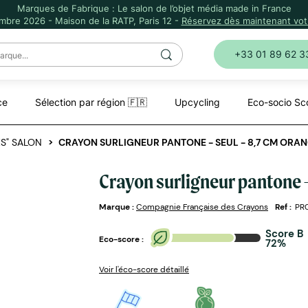
Marques de Fabrique : Le salon de l’objet média made in France
mbre 2026 - Maison de la RATP, Paris 12 -
Réservez dès maintenant votr
+33 01 89 62 3
ce
Sélection par région 🇫🇷
Upcycling
Eco-socio Sc
S" SALON
CRAYON SURLIGNEUR PANTONE - SEUL - 8,7 CM ORA
Crayon surligneur pantone -
Marque :
Compagnie Française des Crayons
Ref :
PR
Score B
Eco-score :
72%
Voir l'éco-score détaillé