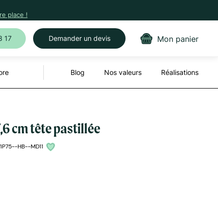
e place !
Mon panier
3 17
Demander un devis
ore
Blog
Nos valeurs
Réalisations
,6 cm tête pastillée
7IP75--HB--MD11