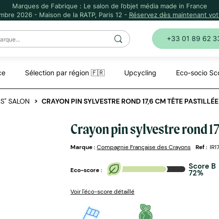
Marques de Fabrique : Le salon de l’objet média made in France
mbre 2026 - Maison de la RATP, Paris 12 -
Réservez dès maintenant votr
+33 01 89 62 3
ce
Sélection par région 🇫🇷
Upcycling
Eco-socio Sc
S" SALON
CRAYON PIN SYLVESTRE ROND 17,6 CM TÊTE PASTILLÉE
Crayon pin sylvestre rond 17
Marque :
Compagnie Française des Crayons
Ref :
IR1
Score B
Eco-score :
72%
Voir l'éco-score détaillé