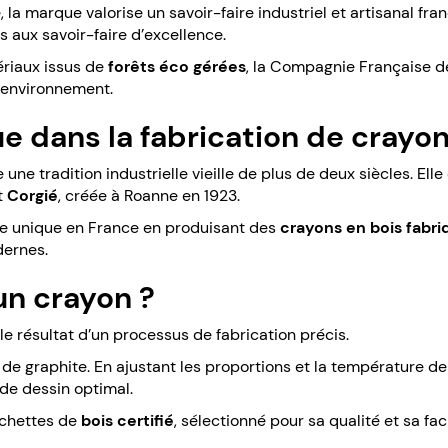
a marque valorise un savoir-faire industriel et artisanal fran
es aux savoir-faire d’excellence.
ériaux issus de
forêts éco gérées
, la Compagnie Française d
l’environnement.
ue dans la fabrication de crayo
 tradition industrielle vieille de plus de deux siècles. Elle
t
Corgié
, créée à Roanne en 1923.
ise unique en France en produisant des
crayons en bois fabr
dernes.
n crayon ?
e résultat d’un processus de fabrication précis.
e graphite. En ajustant les proportions et la température de 
 de dessin optimal.
nchettes de
bois certifié
, sélectionné pour sa qualité et sa faci