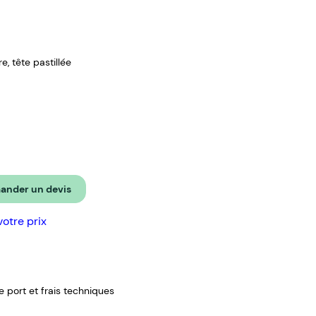
e, tête pastillée
nder un devis
votre prix
de port et frais techniques