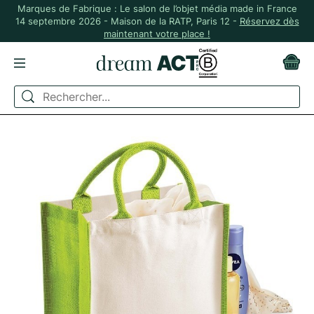
Marques de Fabrique : Le salon de l’objet média made in France
14 septembre 2026 - Maison de la RATP, Paris 12 -
Réservez dès
maintenant votre place !
ACCUEIL
BUREAU
SAC CABAS EN JUTE