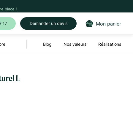
e place !
Mon panier
3 17
Demander un devis
ore
Blog
Nos valeurs
Réalisations
turel L