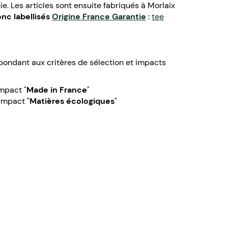
e. Les articles sont ensuite fabriqués à Morlaix
onc labellisés
Origine France Garantie
:
tee
pondant aux critères de sélection et impacts
impact "
Made in France
"
'impact "
Matières écologiques
"