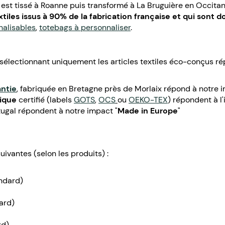
 est tissé à Roanne puis transformé à La Bruguière en Occitani
extiles issus à 90% de la fabrication française et qui sont d
nalisables
,
totebags à personnaliser
.
sélectionnant uniquement les articles textiles éco-conçus ré
antie
, fabriquée en Bretagne près de Morlaix répond à notre 
ique
certifié (labels
GOTS
,
OCS
ou
OEKO-TEX
) répondent à l
ugal répondent à notre impact "
Made in Europe
"
uivantes (selon les produits) :
andard)
ard)
rd)