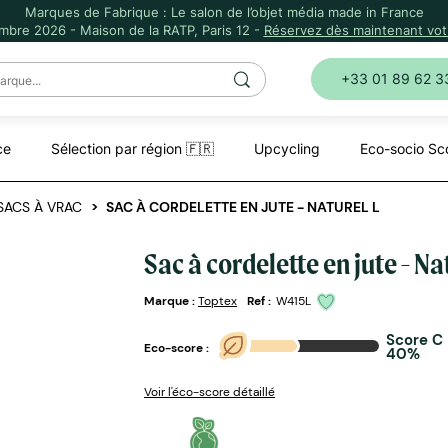
Marques de Fabrique : Le salon de l’objet média made in France
mbre 2026 - Maison de la RATP, Paris 12 -
Réservez dès maintenant votr
+33 01 89 62 3
ce
Sélection par région 🇫🇷
Upcycling
Eco-socio Sc
SACS À VRAC
SAC À CORDELETTE EN JUTE - NATUREL L
Sac à cordelette en jute - Na
Marque :
Toptex
Ref :
W415L
Score C
Eco-score :
40%
Voir l'éco-score détaillé