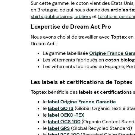
Sur cette gamme, le coton vient des Etats Unis,
en Bretagne, ce qui nous donne des
articles t
shirts publicitaires
,
tabliers
et
torchons person
L'expertise de Dream Act Pro
Nous avons choisi de travailler avec
Toptex
en 
Dream Act :
La gamme labellisée
Origine France Gar
Les vêtements fabriqués en
coton biolog
Les vêtements fabriqués en Espagne, Port
Les labels et certifications de Toptex
Toptex
bénéficie des
labels et certifications
s
le
label Origine France Garantie
le
label GOTS
(Global Organic Textile St
le
label OEKO-TEX
le
label OCS 100
(Organic Content Stand
le
label GRS
(Global Recycled Standard)
le
label RCS 100
(Recycled Claim Standa