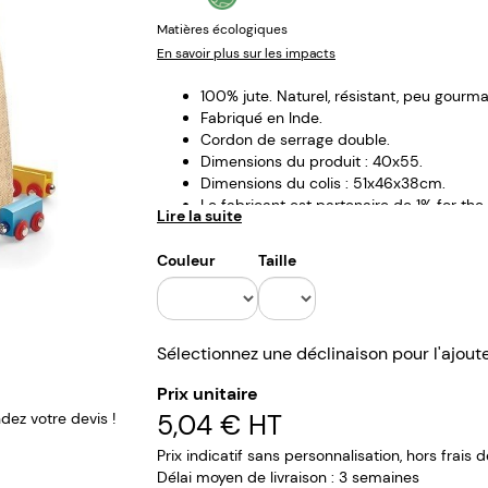
Matières écologiques
En savoir plus sur les impacts
100% jute. Naturel, résistant, peu gourma
Fabriqué en Inde.
Cordon de serrage double.
Dimensions du produit : 40x55.
Dimensions du colis : 51x46x38cm.
Le fabricant est partenaire de 1% for the 
Lire la suite
Couleur
Taille
Sélectionnez une déclinaison pour l'ajout
Prix unitaire
5,04 €
HT
ez votre devis !
Prix indicatif sans personnalisation, hors frais 
Délai moyen de livraison : 3 semaines