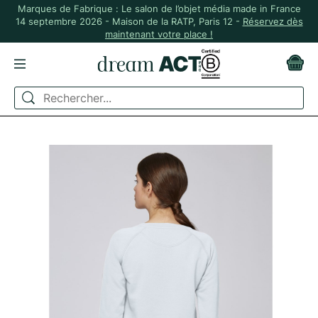
Marques de Fabrique : Le salon de l’objet média made in France
14 septembre 2026 - Maison de la RATP, Paris 12 -
Réservez dès
maintenant votre place !
ACCUEIL
VÊTEMENTS
SWEATS ET HOODIES
SWEATSHIRT EN COTON BIO À COL ROND