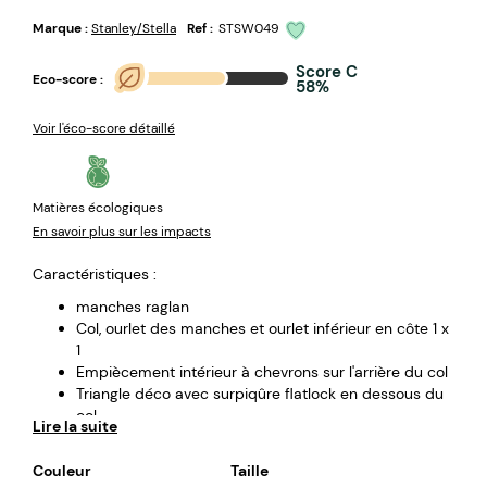
Marque :
Stanley/Stella
Ref :
STSW049
Score C
Eco-score :
58%
Voir l'éco-score détaillé
Matières écologiques
En savoir plus sur les impacts
Caractéristiques :
manches raglan
Col, ourlet des manches et ourlet inférieur en côte 1 x
1
Empiècement intérieur à chevrons sur l'arrière du col
Triangle déco avec surpiqûre flatlock en dessous du
col
Lire la suite
Demi-lune du même tissu sur l'arrière du col
Surpiqûre flatlock à toutes
Couleur
Taille
300 G/M carré