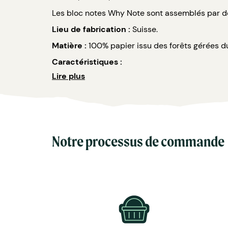
Les bloc notes Why Note sont assemblés par de
Lieu de fabrication :
Suisse.
Matière :
100% papier issu des forêts gérées d
Caractéristiques :
Lire plus
Dimensions : format A5 (14,8 cm x 21 cm).
Nombre de pages : 20 feuilles lignées de
Coloris : sur-mesure.
Marquage : quadri recto/verso.
Accessoires inclus : livré avec le stylo ef
Options : boîte en carton générique ou e
Notre processus de commande