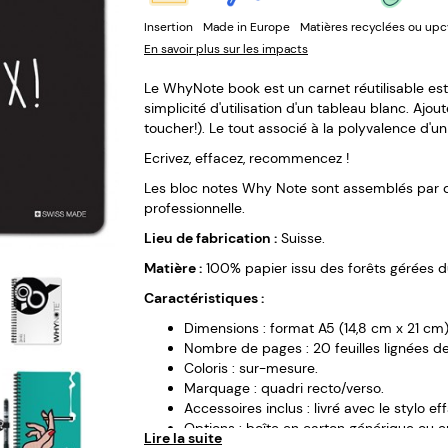
Insertion
Made in Europe
Matières recyclées ou upc
En savoir plus sur les impacts
Le WhyNote book est un carnet réutilisable est
simplicité d'utilisation d'un tableau blanc. Ajou
toucher!). Le tout associé à la polyvalence d'
Ecrivez, effacez, recommencez !
Les bloc notes Why Note sont assemblés par d
professionnelle.
Lieu de fabrication :
Suisse.
Matière :
100% papier issu des forêts gérées 
Caractéristiques :
Dimensions : format A5 (14,8 cm x 21 cm)
Nombre de pages : 20 feuilles lignées d
Coloris : sur-mesure.
Marquage : quadri recto/verso.
Accessoires inclus : livré avec le stylo 
Options : boîte en carton générique ou 
Lire la suite