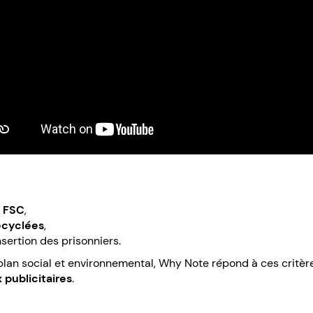
é FSC
,
ecyclées
,
nsertion des prisonniers.
plan social et environnemental, Why Note répond à ces critèr
publicitaires
.