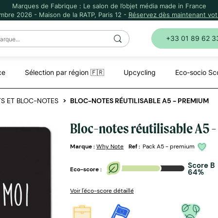
Marques de Fabrique : Le salon de l’objet média made in France
mbre 2026 - Maison de la RATP, Paris 12 -
Réservez dès maintenant votr
+33 01 89 62 3
ce
Sélection par région 🇫🇷
Upcycling
Eco-socio Sc
S ET BLOC-NOTES
BLOC-NOTES RÉUTILISABLE A5 - PREMIUM
Bloc-notes réutilisable A5
Marque :
Why Note
Ref :
Pack A5 - premium
Score B
Eco-score :
64%
Voir l'éco-score détaillé