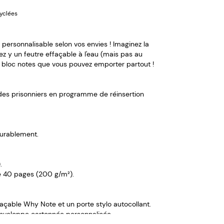
yclées
 personnalisable selon vos envies ! Imaginez la
tez y un feutre effaçable à l'eau (mais pas au
un bloc notes que vous pouvez emporter partout !
es prisonniers en programme de réinsertion
durablement.
.
e 40 pages (200 g/m²).
effaçable Why Note et un porte stylo autocollant.
enveloppe cartonnée personnalisée.