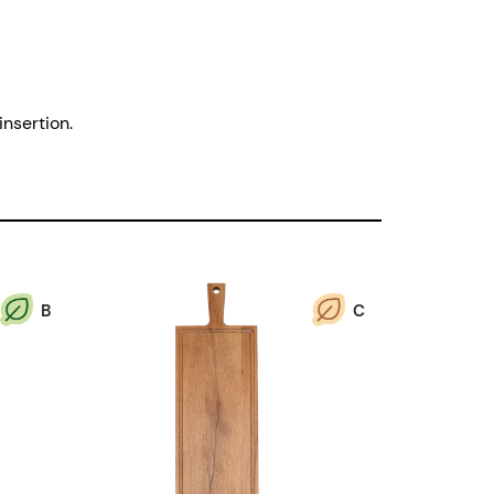
insertion.
B
C