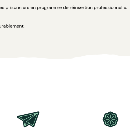
s prisonniers en programme de réinsertion professionnelle.
urablement.
 40 pages (200 g/m²).
façable Why Note et un porte stylo autocollant.
nveloppe cartonnée personnalisée.