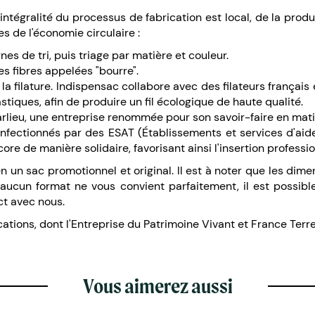
tégralité du processus de fabrication est local, de la produ
es de l'économie circulaire :
es de tri, puis triage par matière et couleur.
s fibres appelées "bourre".
 la filature. Indispensac collabore avec des filateurs françai
stiques, afin de produire un fil écologique de haute qualité.
arlieu, une entreprise renommée pour son savoir-faire en mati
 confectionnés par des ESAT (Établissements et services d'aid
re de manière solidaire, favorisant ainsi l'insertion professi
 un sac promotionnel et original. Il est à noter que les dim
i aucun format ne vous convient parfaitement, il est poss
t avec nous.
cations, dont l'Entreprise du Patrimoine Vivant et France Terr
Vous aimerez aussi