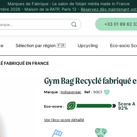
Marques de Fabrique : Le salon de l’objet média made in France
mbre 2026 - Maison de la RATP, Paris 12 -
Réservez dès maintenant votr
+33 01 89 62 3
ce
Sélection par région 🇫🇷
Upcycling
Eco-socio Sc
É FABRIQUÉ EN FRANCE
Gym Bag Recyclé fabriqué e
Marque :
Indispensac
Ref :
SGC1
Score A
Eco-score :
92%
Voir l'éco-score détaillé