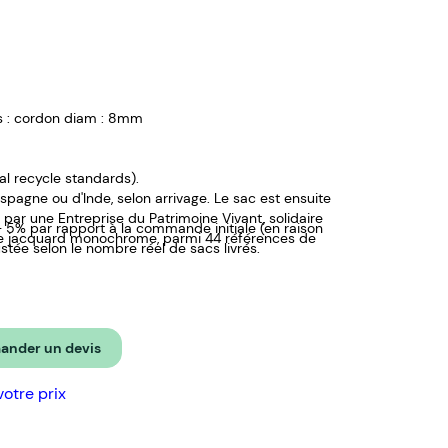
s : cordon diam : 8mm
bal recycle standards).
'Espagne ou d'Inde, selon arrivage. Le sac est ensuite
, par une Entreprise du Patrimoine Vivant, solidaire
/- 5% par rapport à la commande initiale (en raison
ge jacquard monochrome, parmi 44 références de
ustée selon le nombre réel de sacs livrés.
surface du sac peut être personnalisée. Texte dans
nder un devis
votre prix