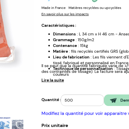
Made in France
Matières recyclées ou upcyclées
En savoir plus sur les impacts
Caractéristiques :
Dimensions
: L 34 cm x H 46 cm - Anse
Grammage
: 150g/m2
Contenance
: 15kg
Matière
: fils recyclés certifiés GRS (glo
Lieu de fabrication
: Les fils viennent d
tissé, fabriqué et personnalisé en France
Il se peut que la quantité fabriquée varie de +
Technique de personnalisation
: Tissa
des contraintes de tissage). La facture sera aj
couleurs
Lire la suite
Surface de personnalisation
: Toute la 
l’ourlet : recyclé, Français, solidaire
Quantité :
Dema
Modifiez la quantité pour voir apparaitre 
Prix unitaire