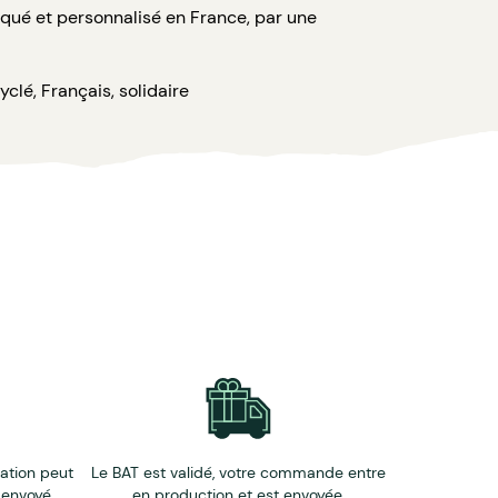
briqué et personnalisé en France, par une
yclé, Français, solidaire
ntes de tissage). La facture sera ajustée selon
éation peut
Le BAT est validé, votre commande entre
 envoyé.
en production et est envoyée.