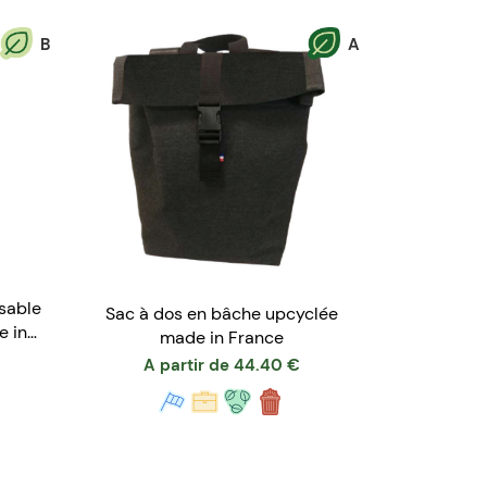
B
A
isable
Sac à dos en bâche upcyclée
e in
made in France
A partir de
44.40
€