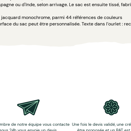
Espagne ou d'Inde, selon arrivage. Le sac est ensuite tissé, fa
e jacquard monochrome, parmi 44 références de couleurs
urface du sac peut être personnalisée. Texte dans l’ourlet : rec
- 5% par rapport à la commande initiale (en raison des contrai
mbre de notre équipe vous contacte
Une fois le devis validé, une cr
sous 24h vous envoie un devis.
être proposée et un BAT est