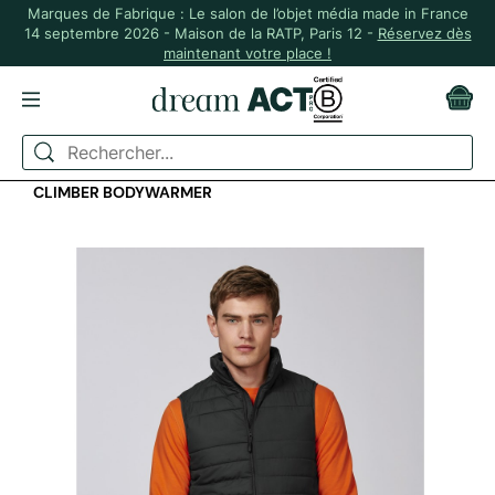
Marques de Fabrique : Le salon de l’objet média made in France
14 septembre 2026 - Maison de la RATP, Paris 12 -
Réservez dès
maintenant votre place !
ACCUEIL
TEXTILE
VÊTEMENTS D'HIVER
DOUDOUNE SANS MANCHES POLYESTER RECYCLÉ -
CLIMBER BODYWARMER