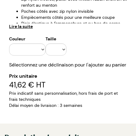
renfort au menton
Poches côtés avec zip nylon invisible
Empiècements côtés pour une meilleure coupe
Biais élastique à l'emmanchure et au bas de corps
Lire la suite
Bride intérieur encolure en chevron
entièrement rembourré
Couleur
Taille
Zip intérieur en bas de corps pour une
personnalisation facile
100% polyester recyclé, 100% elastomultiester
70 G/M carré
Sélectionnez une déclinaison pour l'ajouter au panier
Prix unitaire
41,62 €
HT
Prix indicatif sans personnalisation, hors frais de port et
frais techniques
Délai moyen de livraison : 3 semaines