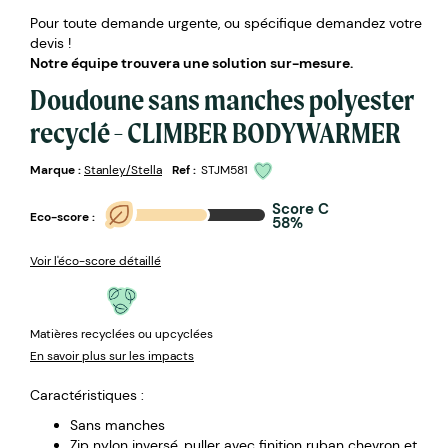
Pour toute demande urgente, ou spécifique demandez votre
devis !
Notre équipe trouvera une solution sur-mesure.
Doudoune sans manches polyester
recyclé - CLIMBER BODYWARMER
Marque :
Stanley/Stella
Ref :
STJM581
Score C
Eco-score :
58%
Voir l'éco-score détaillé
Matières recyclées ou upcyclées
En savoir plus sur les impacts
Caractéristiques :
Sans manches
Zip nylon inversé, puller avec finition ruban chevron et